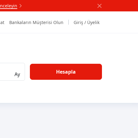
nceleyin
at
Bankaların Müşterisi Olun
Giriş / Üyelik
Hesapla
Ay