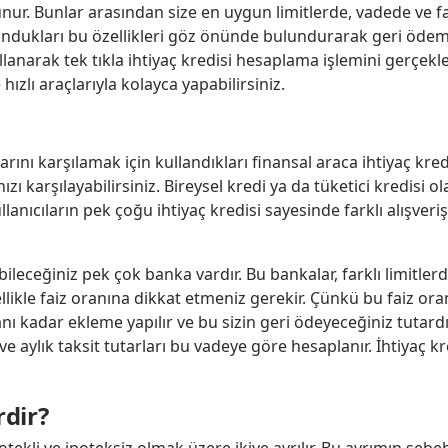
unur. Bunlar arasından size en uygun limitlerde, vadede ve fai
ndukları bu özellikleri göz önünde bulundurarak geri ödeme
lanarak tek tıkla ihtiyaç kredisi hesaplama işlemini gerçekleşt
ızlı araçlarıyla kolayca yapabilirsiniz.
arını karşılamak için kullandıkları finansal araca ihtiyaç kredisi
ınızı karşılayabilirsiniz. Bireysel kredi ya da tüketici kredisi
ullanıcıların pek çoğu ihtiyaç kredisi sayesinde farklı alışver
ileceğiniz pek çok banka vardır. Bu bankalar, farklı limitlerde
likle faiz oranına dikkat etmeniz gerekir. Çünkü bu faiz or
ranı kadar ekleme yapılır ve bu sizin geri ödeyeceğiniz tutard
e aylık taksit tutarları bu vadeye göre hesaplanır. İhtiyaç 
rdir?