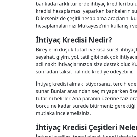
bankada farklı türlerde ihtiyaç kredileri bul
kredisi hesaplaması yaparken bankaların su
Dilerseniz de çeşitli hesaplama araçlarını kul
hesaplamalarınızı Mukayese’nin kullanışlı ve h
İhtiyaç Kredisi Nedir?
Bireylerin düşük tutarlı ve kısa süreli ihtiyaçl
seyahat, giyim, yol, tatil gibi pek çok ihtiyac
acil nakit ihtiyaçlarınızda size destek olur. K
sonradan taksit halinde krediye ödeyebilir.
İhtiyaç kredisi almak istiyorsanız, tercih edeb
sunar. Bunlar arasından seçim yaparken özel
tutarını belirler. Ana paranın üzerine faiz o
borcu ne kadar sürede bitirmeniz gerektiği v
mutlaka incelemelisiniz.
İhtiyaç Kredisi Çeşitleri Nele