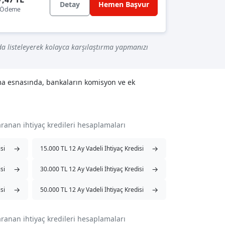
Detay
Hemen Başvur
k Ödeme
a listeleyerek kolayca karşılaştırma yapmanızı
lama esnasında, bankaların komisyon ve ek
aranan ihtiyaç kredileri hesaplamaları
→
→
si
15.000 TL 12 Ay Vadeli İhtiyaç Kredisi
→
→
si
30.000 TL 12 Ay Vadeli İhtiyaç Kredisi
→
→
si
50.000 TL 12 Ay Vadeli İhtiyaç Kredisi
aranan ihtiyaç kredileri hesaplamaları