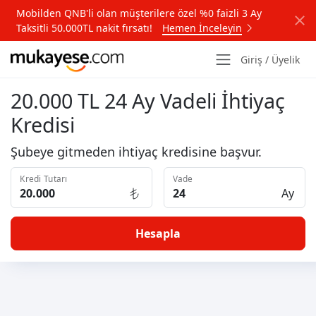
Mobilden QNB'li olan müşterilere özel %0 faizli 3 Ay
Taksitli 50.000TL nakit fırsatı!
Hemen İnceleyin
Giriş / Üyelik
20.000 TL 24 Ay Vadeli İhtiyaç
Kredisi
Şubeye gitmeden ihtiyaç kredisine başvur.
Kredi Tutarı
Vade
Ay
Hesapla