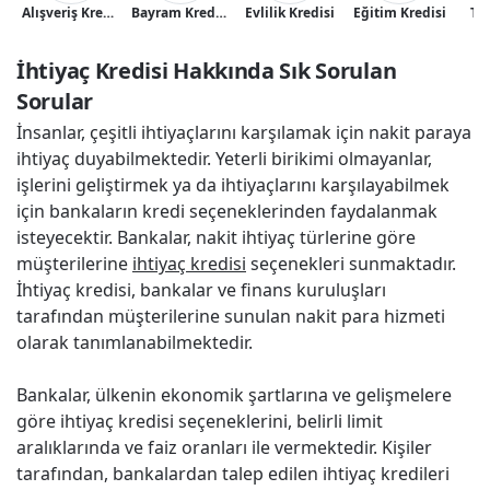
Alışveriş Kredisi
Bayram Kredisi
Evlilik Kredisi
Eğitim Kredisi
Tat
İhtiyaç Kredisi Hakkında Sık Sorulan 
Sorular
İnsanlar, çeşitli ihtiyaçlarını karşılamak için nakit paraya
ihtiyaç duyabilmektedir. Yeterli birikimi olmayanlar,
işlerini geliştirmek ya da ihtiyaçlarını karşılayabilmek
için bankaların kredi seçeneklerinden faydalanmak
isteyecektir. Bankalar, nakit ihtiyaç türlerine göre
müşterilerine
ihtiyaç kredisi
seçenekleri sunmaktadır.
İhtiyaç kredisi, bankalar ve finans kuruluşları
tarafından müşterilerine sunulan nakit para hizmeti
olarak tanımlanabilmektedir.
Bankalar, ülkenin ekonomik şartlarına ve gelişmelere
göre ihtiyaç kredisi seçeneklerini, belirli limit
aralıklarında ve faiz oranları ile vermektedir. Kişiler
tarafından, bankalardan talep edilen ihtiyaç kredileri