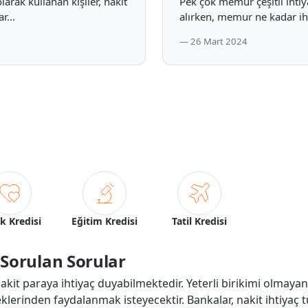
arak kullanan kişiler, nakit
Pek çok memur çeşitli ihtiya
r...
alırken, memur ne kadar ihti
26 Mart 2024
ik Kredisi
Eğitim Kredisi
Tatil Kredisi
 Sorulan Sorular
 nakit paraya ihtiyaç duyabilmektedir. Yeterli birikimi olmayanla
klerinden faydalanmak isteyecektir. Bankalar, nakit ihtiyaç 