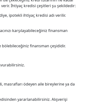
bi ise çekeceğiniz kredi tutarının ne kadar
erir. İhtiyaç kredisi çeşitleri şu şekildedir:
e, ipotekli ihtiyaç kredisi adı verilir.
acınızı karşılayabileceğiniz finansman
ye bölebileceğiniz finansman çeşididir.
vurabilirsiniz.
di, masrafları ödeyen aile bireylerine ya da
edisinden yararlanabilirsiniz. Alışverişi