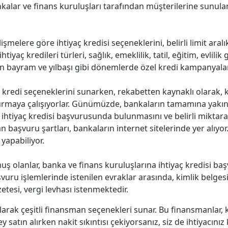
nkalar ve finans kuruluşları tarafından müşterilerine sunula
melere göre ihtiyaç kredisi seçeneklerini, belirli limit aralık
iyaç kredileri türleri, sağlık, emeklilik, tatil, eğitim, evlilik
için bayram ve yılbaşı gibi dönemlerde özel kredi kampanyala
 kredi seçeneklerini sunarken, rekabetten kaynaklı olarak, kr
urmaya çalışıyorlar. Günümüzde, bankaların tamamına yakını
 ihtiyaç kredisi başvurusunda bulunmasını ve belirli miktar
lan başvuru şartları, bankaların internet sitelerinde yer alıyor
yapabiliyor.
muş olanlar, banka ve finans kuruluşlarına ihtiyaç kredisi ba
ru işlemlerinde istenilen evraklar arasında, kimlik belgesi, 
gazetesi, vergi levhası istenmektedir.
olarak çeşitli finansman seçenekleri sunar. Bu finansmanlar, k
ey satın alırken nakit sıkıntısı çekiyorsanız, siz de ihtiyacını