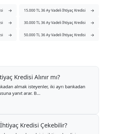
→
→
si
15.000 TL 36 Ay Vadeli İhtiyaç Kredisi
→
→
si
30.000 TL 36 Ay Vadeli İhtiyaç Kredisi
→
→
si
50.000 TL 36 Ay Vadeli İhtiyaç Kredisi
iyaç Kredisi Alınır mı?
ankadan almak isteyenler, iki ayrı bankadan
usuna yanıt arar. B...
htiyaç Kredisi Çekebilir?