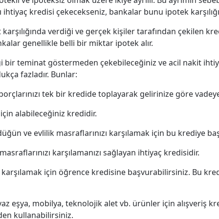
potekli ve ipoteksiz olmak üzere ikiye ayrılır. Bu ayrımın sebe
 ihtiyaç kredisi çekecekseniz, bankalar bunu ipotek karşılığı v
karşılığında verdiği ve gerçek kişiler tarafından çekilen krediy
kalar genellikle belli bir miktar ipotek alır.
 bir teminat göstermeden çekebileceğiniz ve acil nakit ihtiy
dukça fazladır. Bunlar:
i borçlarınızı tek bir kredide toplayarak gelirinize göre vade
için alabileceğiniz kredidir.
ğün ve evlilik masraflarınızı karşılamak için bu krediye baş
i masraflarınızı karşılamanızı sağlayan ihtiyaç kredisidir.
zi karşılamak için öğrence kredisine başvurabilirsiniz. Bu kre
az eşya, mobilya, teknolojik alet vb. ürünler için alışveriş kr
en kullanabilirsiniz.