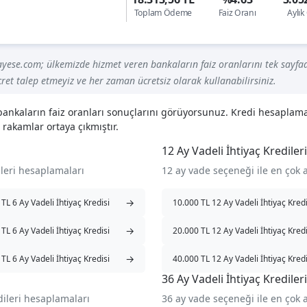
Toplam Ödeme
Faiz Oranı
Aylı
yese.com; ülkemizde hizmet veren bankaların faiz oranlarını tek sayfad
ret talep etmeyiz ve her zaman ücretsiz olarak kullanabilirsiniz.
en bankaların faiz oranları sonuçlarını görüyorsunuz. Kredi hesapla
 rakamlar ortaya çıkmıştır.
12 Ay Vadeli İhtiyaç Kredileri
ileri hesaplamaları
12 ay vade seçeneği ile en çok 
→
TL 6 Ay Vadeli İhtiyaç Kredisi
10.000 TL 12 Ay Vadeli İhtiyaç Kredi
→
TL 6 Ay Vadeli İhtiyaç Kredisi
20.000 TL 12 Ay Vadeli İhtiyaç Kredi
→
TL 6 Ay Vadeli İhtiyaç Kredisi
40.000 TL 12 Ay Vadeli İhtiyaç Kredi
36 Ay Vadeli İhtiyaç Kredileri
dileri hesaplamaları
36 ay vade seçeneği ile en çok 