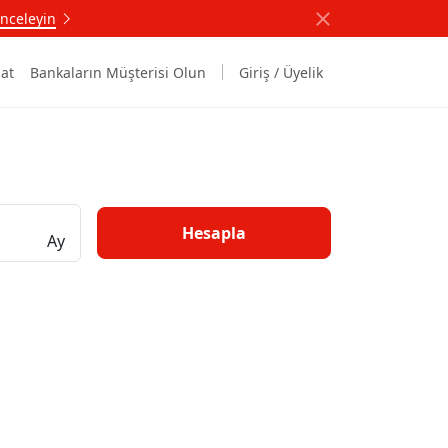
nceleyin
at
Bankaların Müşterisi Olun
Giriş / Üyelik
Hesapla
Ay