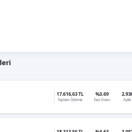
leri
17.616,63 TL
%3.69
2.93
Toplam Ödeme
Faiz Oranı
Aylı
18.313,56 TL
%4.63
3.05