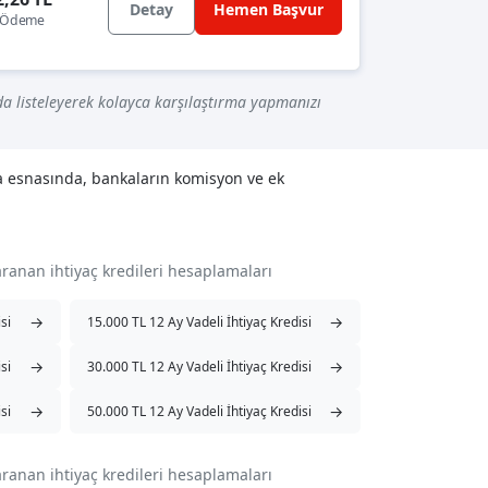
Detay
Hemen Başvur
k Ödeme
a listeleyerek kolayca karşılaştırma yapmanızı
ma esnasında, bankaların komisyon ve ek
aranan ihtiyaç kredileri hesaplamaları
→
→
si
15.000 TL 12 Ay Vadeli İhtiyaç Kredisi
→
→
si
30.000 TL 12 Ay Vadeli İhtiyaç Kredisi
→
→
si
50.000 TL 12 Ay Vadeli İhtiyaç Kredisi
aranan ihtiyaç kredileri hesaplamaları