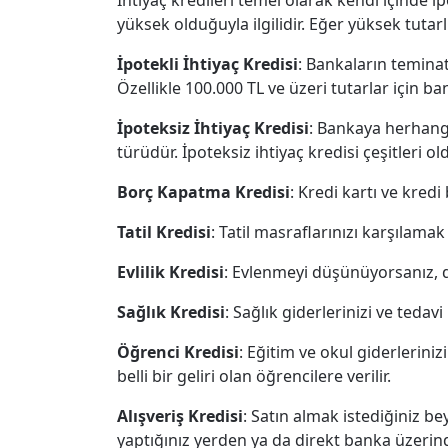
İhtiyaç kredileri temel olarak kendi içinde i
yüksek olduğuyla ilgilidir. Eğer yüksek tutarlı
İpotekli İhtiyaç Kredisi
: Bankaların teminat 
Özellikle 100.000 TL ve üzeri tutarlar için ban
İpoteksiz İhtiyaç Kredisi
: Bankaya herhangi
türüdür. İpoteksiz ihtiyaç kredisi çeşitleri ol
Borç Kapatma Kredisi
: Kredi kartı ve kred
Tatil Kredisi
: Tatil masraflarınızı karşılamak 
Evlilik Kredisi
: Evlenmeyi düşünüyorsanız, dü
Sağlık Kredisi
: Sağlık giderlerinizi ve tedav
Öğrenci Kredisi
: Eğitim ve okul giderlerini
belli bir geliri olan öğrencilere verilir.
Alışveriş Kredisi
: Satın almak istediğiniz bey
yaptığınız yerden ya da direkt banka üzerind