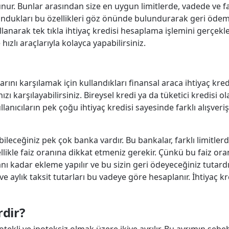
unur. Bunlar arasından size en uygun limitlerde, vadede ve fai
ndukları bu özellikleri göz önünde bulundurarak geri ödeme
lanarak tek tıkla ihtiyaç kredisi hesaplama işlemini gerçekleşt
ızlı araçlarıyla kolayca yapabilirsiniz.
arını karşılamak için kullandıkları finansal araca ihtiyaç kredisi
ınızı karşılayabilirsiniz. Bireysel kredi ya da tüketici kredisi
ullanıcıların pek çoğu ihtiyaç kredisi sayesinde farklı alışver
ileceğiniz pek çok banka vardır. Bu bankalar, farklı limitlerde
likle faiz oranına dikkat etmeniz gerekir. Çünkü bu faiz or
ranı kadar ekleme yapılır ve bu sizin geri ödeyeceğiniz tutard
e aylık taksit tutarları bu vadeye göre hesaplanır. İhtiyaç 
rdir?