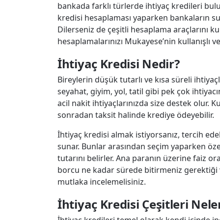
bankada farklı türlerde ihtiyaç kredileri bul
kredisi hesaplaması yaparken bankaların su
Dilerseniz de çeşitli hesaplama araçlarını kul
hesaplamalarınızı Mukayese’nin kullanışlı ve h
İhtiyaç Kredisi Nedir?
Bireylerin düşük tutarlı ve kısa süreli ihtiyaçl
seyahat, giyim, yol, tatil gibi pek çok ihtiyac
acil nakit ihtiyaçlarınızda size destek olur. K
sonradan taksit halinde krediye ödeyebilir.
İhtiyaç kredisi almak istiyorsanız, tercih edeb
sunar. Bunlar arasından seçim yaparken özel
tutarını belirler. Ana paranın üzerine faiz o
borcu ne kadar sürede bitirmeniz gerektiği v
mutlaka incelemelisiniz.
İhtiyaç Kredisi Çeşitleri Nele