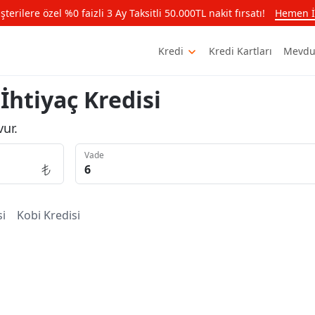
rilere özel %0 faizli 3 Ay Taksitli 50.000TL nakit fırsatı!
Hemen İ
Kredi
Kredi Kartları
Mevdu
 İhtiyaç Kredisi
ur.
Vade
si
Kobi
Kredisi