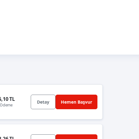
6,10 TL
Detay
Hemen Başvur
k Ödeme
2,26 TL