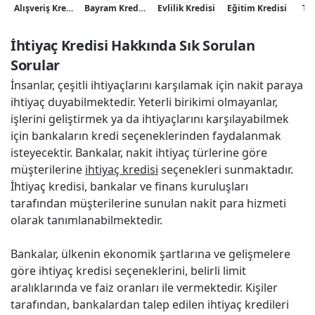
Alışveriş Kredisi
Bayram Kredisi
Evlilik Kredisi
Eğitim Kredisi
Tat
İhtiyaç Kredisi Hakkında Sık Sorulan 
Sorular
İnsanlar, çeşitli ihtiyaçlarını karşılamak için nakit paraya
ihtiyaç duyabilmektedir. Yeterli birikimi olmayanlar,
işlerini geliştirmek ya da ihtiyaçlarını karşılayabilmek
için bankaların kredi seçeneklerinden faydalanmak
isteyecektir. Bankalar, nakit ihtiyaç türlerine göre
müşterilerine
ihtiyaç kredisi
seçenekleri sunmaktadır.
İhtiyaç kredisi, bankalar ve finans kuruluşları
tarafından müşterilerine sunulan nakit para hizmeti
olarak tanımlanabilmektedir.
Bankalar, ülkenin ekonomik şartlarına ve gelişmelere
göre ihtiyaç kredisi seçeneklerini, belirli limit
aralıklarında ve faiz oranları ile vermektedir. Kişiler
tarafından, bankalardan talep edilen ihtiyaç kredileri