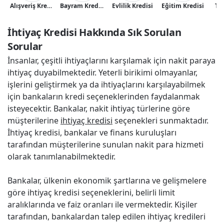
Alışveriş Kredisi
Bayram Kredisi
Evlilik Kredisi
Eğitim Kredisi
Tat
İhtiyaç Kredisi Hakkında Sık Sorulan 
Sorular
İnsanlar, çeşitli ihtiyaçlarını karşılamak için nakit paraya
ihtiyaç duyabilmektedir. Yeterli birikimi olmayanlar,
işlerini geliştirmek ya da ihtiyaçlarını karşılayabilmek
için bankaların kredi seçeneklerinden faydalanmak
isteyecektir. Bankalar, nakit ihtiyaç türlerine göre
müşterilerine
ihtiyaç kredisi
seçenekleri sunmaktadır.
İhtiyaç kredisi, bankalar ve finans kuruluşları
tarafından müşterilerine sunulan nakit para hizmeti
olarak tanımlanabilmektedir.
Bankalar, ülkenin ekonomik şartlarına ve gelişmelere
göre ihtiyaç kredisi seçeneklerini, belirli limit
aralıklarında ve faiz oranları ile vermektedir. Kişiler
tarafından, bankalardan talep edilen ihtiyaç kredileri