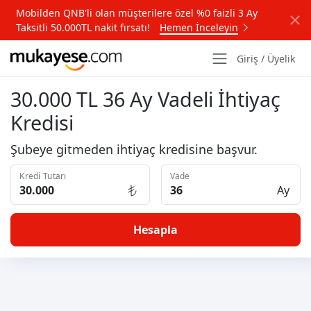
Mobilden QNB'li olan müşterilere özel %0 faizli 3 Ay
Taksitli 50.000TL nakit fırsatı!
Hemen İnceleyin
Giriş / Üyelik
30.000 TL 36 Ay Vadeli İhtiyaç
Kredisi
Şubeye gitmeden ihtiyaç kredisine başvur.
Kredi Tutarı
Vade
Ay
Hesapla