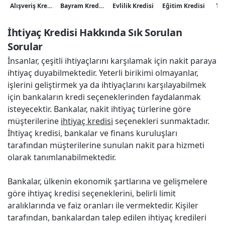
Alışveriş Kredisi
Bayram Kredisi
Evlilik Kredisi
Eğitim Kredisi
Tat
İhtiyaç Kredisi Hakkında Sık Sorulan 
Sorular
İnsanlar, çeşitli ihtiyaçlarını karşılamak için nakit paraya
ihtiyaç duyabilmektedir. Yeterli birikimi olmayanlar,
işlerini geliştirmek ya da ihtiyaçlarını karşılayabilmek
için bankaların kredi seçeneklerinden faydalanmak
isteyecektir. Bankalar, nakit ihtiyaç türlerine göre
müşterilerine
ihtiyaç kredisi
seçenekleri sunmaktadır.
İhtiyaç kredisi, bankalar ve finans kuruluşları
tarafından müşterilerine sunulan nakit para hizmeti
olarak tanımlanabilmektedir.
Bankalar, ülkenin ekonomik şartlarına ve gelişmelere
göre ihtiyaç kredisi seçeneklerini, belirli limit
aralıklarında ve faiz oranları ile vermektedir. Kişiler
tarafından, bankalardan talep edilen ihtiyaç kredileri