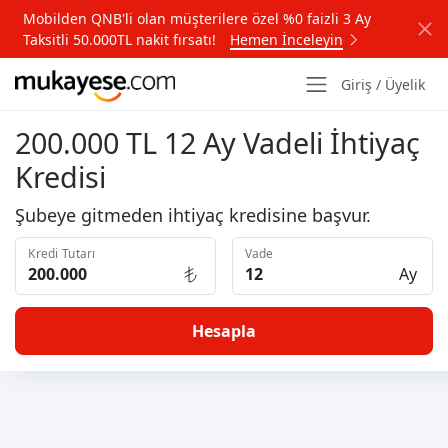
Mobilden QNB'li olan müşterilere özel %0 faizli 3 Ay
Taksitli 50.000TL nakit fırsatı!
Hemen İnceleyin
Giriş / Üyelik
200.000 TL 12 Ay Vadeli İhtiyaç
Kredisi
Şubeye gitmeden ihtiyaç kredisine başvur.
Kredi Tutarı
Vade
Ay
Hesapla