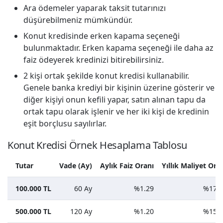
Ara ödemeler yaparak taksit tutarınızı
düşürebilmeniz mümkündür.
Konut kredisinde erken kapama seçeneği
bulunmaktadır. Erken kapama seçeneği ile daha az
faiz ödeyerek kredinizi bitirebilirsiniz.
2 kişi ortak şekilde konut kredisi kullanabilir.
Genele banka krediyi bir kişinin üzerine gösterir ve
diğer kişiyi onun kefili yapar, satın alınan tapu da
ortak tapu olarak işlenir ve her iki kişi de kredinin
eşit borçlusu sayılırlar.
Konut Kredisi Örnek Hesaplama Tablosu
Tutar
Vade (Ay)
Aylık Faiz Oranı
Yıllık Maliyet Ora
100.000 TL
60 Ay
%1.29
%17.9
500.000 TL
120 Ay
%1.20
%15.6