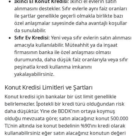
İkinci El Konut Kredisi
: İkinci el evlerin satın
alınmasını destekler. Sıfır evlerle aynı faiz oranları
ile şartlar genellikle geçerli olmakla birlikte bazı
özel anlaşmalar sayesinde daha avantajlı koşullar
da sunulabilir.
Sıfır Ev Kredisi
: Yeni veya sıfır evlerin satın alınması
amacıyla kullanılabilir. Müteahhit ya da inşaat
firmasının banka ile özel anlaşması olması
durumunda, daha düşük faiz oranlarıyla veya sıfır
peşinatla kredi kullanma imkanını
yakalayabilirsiniz.
Konut Kredisi Limitleri ve Şartları
Konut kredisi için bankalar bir üst limit genellikle
belirlemezler. İpotekli bir kredi türü olduğundan risk
daha düşüktür. Yine de BDDK’nın ortaya koymuş
olduğu mevzuata göre; satın alacağınız konut 500.000
TL’nin altında ise konut bedelinin %90’ını kredi olarak
kullanabilirsiniz eğer satın alacağınız konutun değeri