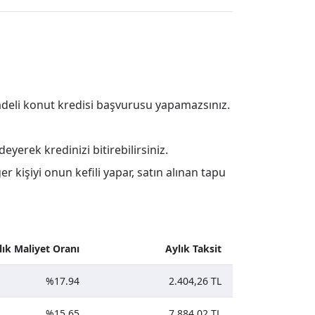
deli konut kredisi başvurusu yapamazsınız.
erek kredinizi bitirebilirsiniz.
er kişiyi onun kefili yapar, satın alınan tapu
llık Maliyet Oranı
Aylık Taksit
%17.94
2.404,26 TL
%15.65
7.884,02 TL