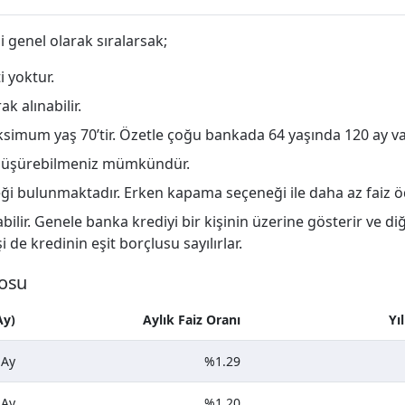
ni genel olarak sıralarsak;
i yoktur.
k alınabilir.
imum yaş 70’tir. Özetle çoğu bankada 64 yaşında 120 ay va
ı düşürebilmeniz mümkündür.
bulunmaktadır. Erken kapama seçeneği ile daha az faiz ödey
bilir. Genele banka krediyi bir kişinin üzerine gösterir ve diğ
i de kredinin eşit borçlusu sayılırlar.
losu
Ay)
Aylık Faiz Oranı
Yı
 Ay
%1.29
 Ay
%1.20