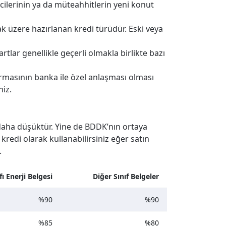
icilerinin ya da müteahhitlerin yeni konut
k üzere hazırlanan kredi türüdür. Eski veya
 şartlar genellikle geçerli olmakla birlikte bazı
 firmasının banka ile özel anlaşması olması
niz.
k daha düşüktür. Yine de BDDK’nın ortaya
redi olarak kullanabilirsiniz eğer satın
.
fı Enerji Belgesi
Diğer Sınıf Belgeler
%90
%90
%85
%80