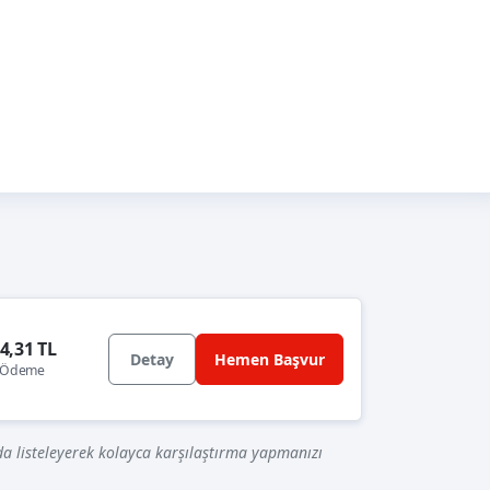
4,31 TL
Detay
Hemen Başvur
k Ödeme
a listeleyerek kolayca karşılaştırma yapmanızı