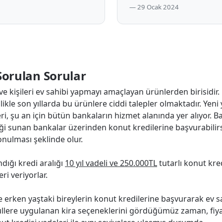
29 Ocak 2024
Sorulan Sorular
 kişileri ev sahibi yapmayı amaçlayan ürünlerden birisidir. K
llikle son yıllarda bu ürünlere ciddi talepler olmaktadır. Yeni
ri, şu an için bütün bankaların hizmet alanında yer alıyor. B
ği sunan bankalar üzerinden konut kredilerine başvurabilir
onulması şeklinde olur.
dığı kredi aralığı
10 yıl vadeli ve 250.000TL
tutarlı konut kre
i veriyorlar.
 erken yaştaki bireylerin konut kredilerine başvurarak ev s
llere uygulanan kira seçeneklerini gördüğümüz zaman, fiya