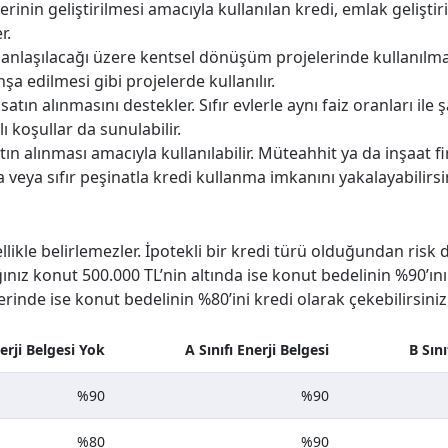
rinin geliştirilmesi amacıyla kullanılan kredi, emlak geliştir
r.
 anlaşılacağı üzere kentsel dönüşüm projelerinde kullanılma
a edilmesi gibi projelerde kullanılır.
n satın alınmasını destekler. Sıfır evlerle aynı faiz oranları ile
 koşullar da sunulabilir.
 satın alınması amacıyla kullanılabilir. Müteahhit ya da inşaat
veya sıfır peşinatla kredi kullanma imkanını yakalayabilirsi
ellikle belirlemezler. İpotekli bir kredi türü olduğundan ris
z konut 500.000 TL’nin altında ise konut bedelinin %90’ını k
rinde ise konut bedelinin %80’ini kredi olarak çekebilirsiniz
erji Belgesi Yok
A Sınıfı Enerji Belgesi
B Sını
%90
%90
%80
%90