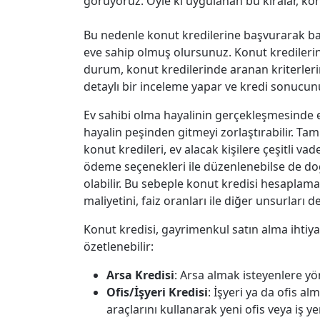
görüyoruz. Öyle ki uygulanan bu kiralar, kon
Bu nedenle konut kredilerine başvurarak ba
eve sahip olmuş olursunuz. Konut kredilerinde
durum, konut kredilerinde aranan kriterleri
detaylı bir inceleme yapar ve kredi sonucunu
Ev sahibi olma hayalinin gerçekleşmesinde e
hayalin peşinden gitmeyi zorlaştırabilir. Ta
konut kredileri, ev alacak kişilere çeşitli vad
ödeme seçenekleri ile düzenlenebilse de do
olabilir. Bu sebeple konut kredisi hesaplamal
maliyetini, faiz oranları ile diğer unsurları
Konut kredisi, gayrimenkul satın alma ihtiyacı
özetlenebilir:
Arsa Kredisi
: Arsa almak isteyenlere yön
Ofis/İşyeri Kredisi
: İşyeri ya da ofis 
araçlarını kullanarak yeni ofis veya iş ye