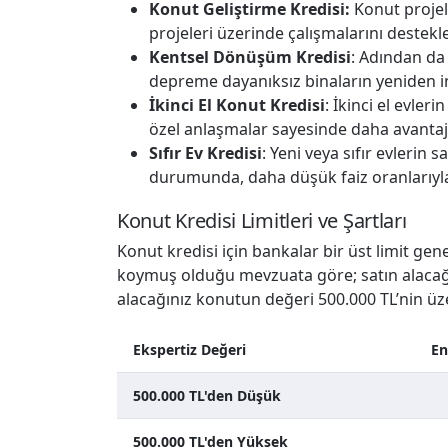
Konut Geliştirme Kredisi:
Konut projele
projeleri üzerinde çalışmalarını destekle
Kentsel Dönüşüm Kredisi
: Adından da
depreme dayanıksız binaların yeniden inş
İkinci El Konut Kredisi
: İkinci el evleri
özel anlaşmalar sayesinde daha avantajlı
Sıfır Ev Kredisi
: Yeni veya sıfır evlerin
durumunda, daha düşük faiz oranlarıyla 
Konut Kredisi Limitleri ve Şartları
Konut kredisi için bankalar bir üst limit gen
koymuş olduğu mevzuata göre; satın alacağını
alacağınız konutun değeri 500.000 TL’nin üze
Ekspertiz Değeri
En
500.000 TL'den Düşük
500.000 TL'den Yüksek