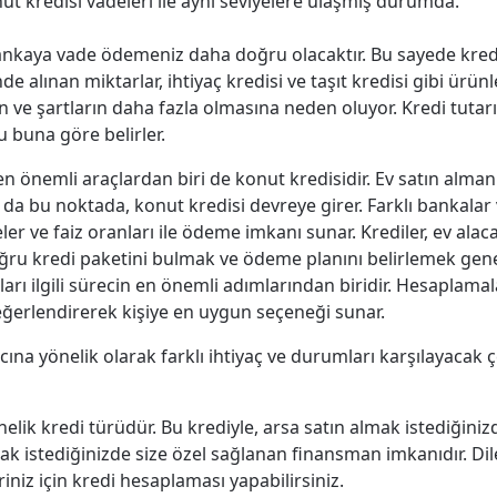
ut kredisi vadeleri ile aynı seviyelere ulaşmış durumda.
nkaya vade ödemeniz daha doğru olacaktır. Bu sayede kredi
 alınan miktarlar, ihtiyaç kredisi ve taşıt kredisi gibi ürün
n ve şartların daha fazla olmasına neden oluyor. Kredi tutar
 buna göre belirler.
n önemli araçlardan biri de konut kredisidir. Ev satın alma
m da bu noktada, konut kredisi devreye girer. Farklı bankalar
eler ve faiz oranları ile ödeme imkanı sunar. Krediler, ev alac
ğru kredi paketini bulmak ve ödeme planını belirlemek genel
arı ilgili sürecin en önemli adımlarından biridir. Hesaplamala
 değerlendirerek kişiye en uygun seçeneği sunar.
na yönelik olarak farklı ihtiyaç ve durumları karşılayacak çeş
elik kredi türüdür. Bu krediyle, arsa satın almak istediğinizd
almak istediğinizde size özel sağlanan finansman imkanıdır.
riniz için kredi hesaplaması yapabilirsiniz.