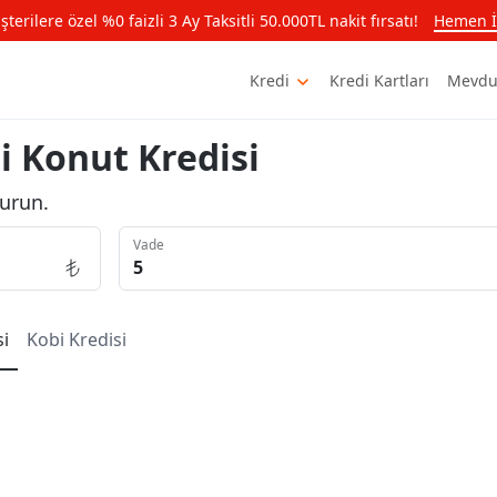
rilere özel %0 faizli 3 Ay Taksitli 50.000TL nakit fırsatı!
Hemen İ
Kredi
Kredi Kartları
Mevdu
i Konut Kredisi
urun.
Vade
si
Kobi
Kredisi