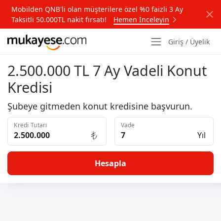
Mobilden QNB'li olan müşterilere özel %0 faizli 3 Ay
Taksitli 50.000TL nakit fırsatı!
Hemen İnceleyin
Giriş / Üyelik
2.500.000 TL 7 Ay Vadeli Konut
Kredisi
Şubeye gitmeden konut kredisine başvurun.
Kredi Tutarı
Vade
Yıl
Hesapla