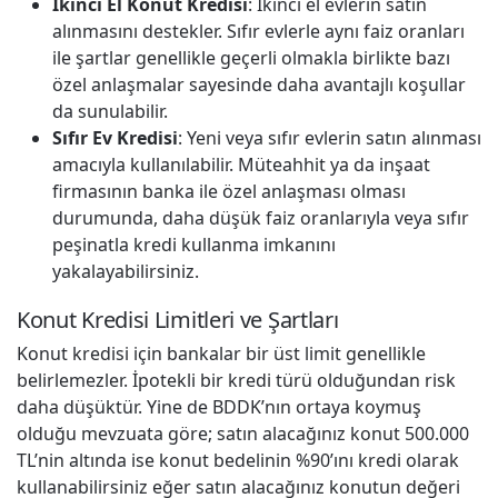
İkinci El Konut Kredisi
: İkinci el evlerin satın
alınmasını destekler. Sıfır evlerle aynı faiz oranları
ile şartlar genellikle geçerli olmakla birlikte bazı
özel anlaşmalar sayesinde daha avantajlı koşullar
da sunulabilir.
Sıfır Ev Kredisi
: Yeni veya sıfır evlerin satın alınması
amacıyla kullanılabilir. Müteahhit ya da inşaat
firmasının banka ile özel anlaşması olması
durumunda, daha düşük faiz oranlarıyla veya sıfır
peşinatla kredi kullanma imkanını
yakalayabilirsiniz.
Konut Kredisi Limitleri ve Şartları
Konut kredisi için bankalar bir üst limit genellikle
belirlemezler. İpotekli bir kredi türü olduğundan risk
daha düşüktür. Yine de BDDK’nın ortaya koymuş
olduğu mevzuata göre; satın alacağınız konut 500.000
TL’nin altında ise konut bedelinin %90’ını kredi olarak
kullanabilirsiniz eğer satın alacağınız konutun değeri