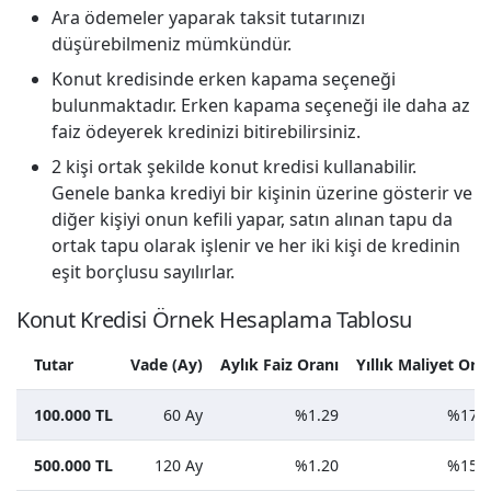
Ara ödemeler yaparak taksit tutarınızı
düşürebilmeniz mümkündür.
Konut kredisinde erken kapama seçeneği
bulunmaktadır. Erken kapama seçeneği ile daha az
faiz ödeyerek kredinizi bitirebilirsiniz.
2 kişi ortak şekilde konut kredisi kullanabilir.
Genele banka krediyi bir kişinin üzerine gösterir ve
diğer kişiyi onun kefili yapar, satın alınan tapu da
ortak tapu olarak işlenir ve her iki kişi de kredinin
eşit borçlusu sayılırlar.
Konut Kredisi Örnek Hesaplama Tablosu
Tutar
Vade (Ay)
Aylık Faiz Oranı
Yıllık Maliyet Ora
100.000 TL
60 Ay
%1.29
%17.9
500.000 TL
120 Ay
%1.20
%15.6