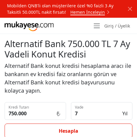
Mobilden QNB'li olan müşterilere özel %0 faizli 3 Ay
Taksitli 50.000TL nakit fırsatı!
Hemen İnceleyin
Giriş / Üyelik
Alternatif Bank 750.000 TL 7 Ay
Vadeli Konut Kredisi
Alternatif Bank konut kredisi hesaplama aracı ile
bankanın ev kredisi faiz oranlarını görün ve
Alternatif Bank konut kredisi başvurusunu
kolayca yapın.
Kredi Tutarı
Vade
Yıl
Hesapla