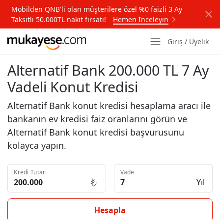
Mobilden QNB'li olan müşterilere özel %0 faizli 3 Ay
Taksitli 50.000TL nakit fırsatı!
Hemen İnceleyin
Giriş / Üyelik
Alternatif Bank 200.000 TL 7 Ay
Vadeli Konut Kredisi
Alternatif Bank konut kredisi hesaplama aracı ile
bankanın ev kredisi faiz oranlarını görün ve
Alternatif Bank konut kredisi başvurusunu
kolayca yapın.
Kredi Tutarı
Vade
Yıl
Hesapla