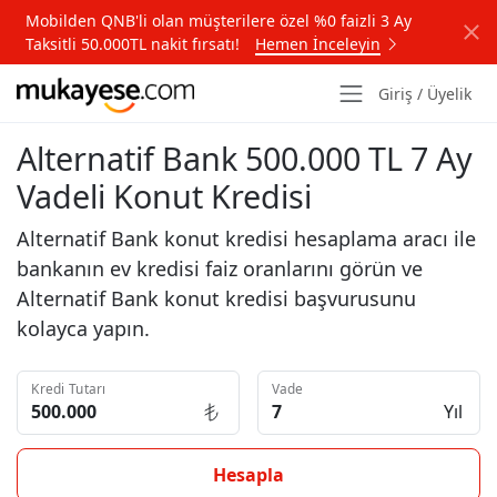
Mobilden QNB'li olan müşterilere özel %0 faizli 3 Ay
Taksitli 50.000TL nakit fırsatı!
Hemen İnceleyin
Giriş / Üyelik
Alternatif Bank 500.000 TL 7 Ay
Vadeli Konut Kredisi
Alternatif Bank konut kredisi hesaplama aracı ile
bankanın ev kredisi faiz oranlarını görün ve
Alternatif Bank konut kredisi başvurusunu
kolayca yapın.
Kredi Tutarı
Vade
Yıl
Hesapla