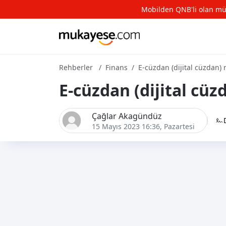
Mobilden QNB'li olan müşte
Rehberler
Finans
E-cüzdan (dijital cüzdan) 
E-cüzdan (dijital cüz
Çağlar Akagündüz
15 Mayıs 2023 16:36
, Pazartesi