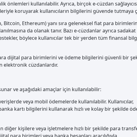
k önlemleri kullanılabilir. Ayrıca, birçok e-cüzdan sağlayıcıs
eriyle koruyarak kullanıcıların bilgilerini güvende tutmaya ça
n, Bitcoin, Ethereum) yanı sıra geleneksel fiat para birimleri
anılmasına da olanak tanır. Bazı e-cüzdanlar ayrıca sadakat
tekler, böylece kullanıcılar tek bir yerden tüm finansal bilgi
a dijital para birimlerini ve ödeme bilgilerini güvenli bir şe
 elektronik cüzdanlardır.
r sunar ve aşağıdaki amaçlar için kullanılabilir:
ışverişlerde veya mobil ödemelerde kullanılabilir. Kullanıcılar,
anka kartı bilgilerini kullanarak hızlı ve kolay bir şekilde ö
rın diğer kişilere veya işletmelere hızlı bir şekilde para transf
jital para birimleri veya banka hesapları aracılığıyla