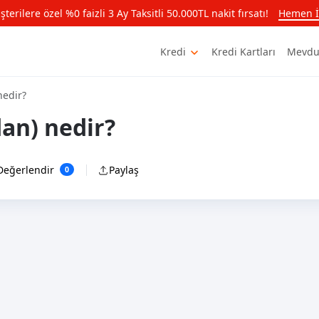
rilere özel %0 faizli 3 Ay Taksitli 50.000TL nakit fırsatı!
Hemen İ
Kredi
Kredi Kartları
Mevdu
nedir?
dan) nedir?
Değerlendir
Paylaş
0