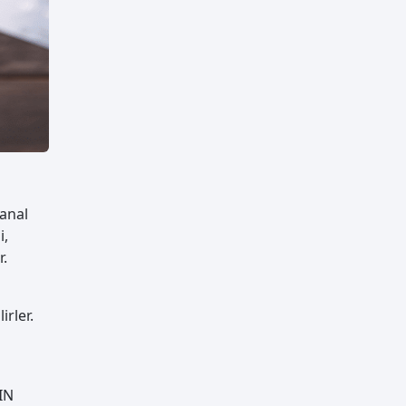
sanal
i,
r.
irler.
PIN