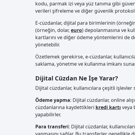
kodu, parmak izi veya yüz tanıma gibi güvenli
verileri şifreleme ve diğer güvenlik protokoll
E-cüzdanlar, dijital para birimlerinin (örneği
(örneğin, dolar,
euro
) depolanmasına ve kull
kartlarını ve diğer ödeme yöntemlerini de des
yönetebilir.
Özetlemek gerekirse, e-cüzdanlar, kullanıcılar
saklama, yönetme ve kullanma imkanı sunan
Dijital Cüzdan Ne İşe Yarar?
Dijital cüzdanlar, kullanıcılara çeşitli işlevle
Ödeme yapma
: Dijital cüzdanlar, online al
cüzdanlarına kaydettikleri
kredi kartı
veya b
yapabilirler.
Para transferi
: Dijital cüzdanlar, kullanıcıla
yapmasını sağlar. Bu transferler genellikle di