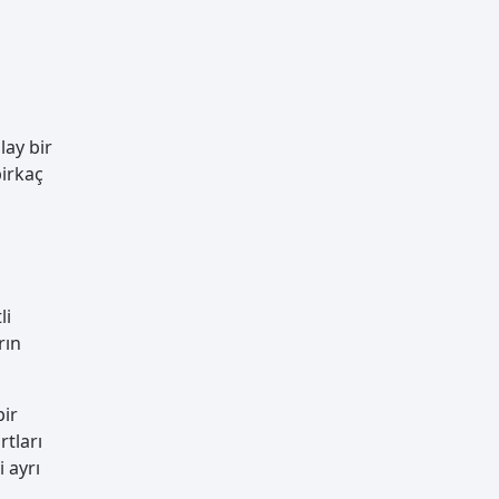
lay bir
birkaç
li
rın
bir
rtları
i ayrı