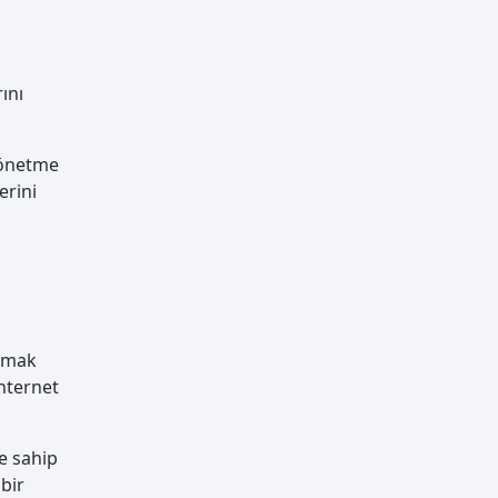
rını
 yönetme
erini
utmak
internet
re sahip
 bir