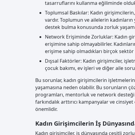
tasarruflarını kullanma eğiliminde oldu
Toplumsal Baskılar: Kadın girişimcilerin
vardır. Toplumun ve ailelerin kadınların
destek bulma konusunda zorluk yaşamal
Network Erişiminde Zorluklar: Kadın giri
erişimine sahip olmayabilirler. Kadınları
erişime sahip olmadıkları birçok sektör 
Dışsal Faktörler: Kadın girişimciler, işle
çocuk bakımı, ev işleri ve diğer aile sor
Bu sorunlar, kadın girişimcilerin işletmel
yaşamasına neden olabilir. Bu sorunların çöz
programları, mentorluk ve network desteği 
farkındalık arttırıcı kampanyalar ve cinsiyet e
önemlidir.
Kadın Girişimcilerin İş Dünyasında
Kadın girişimciler, iş dünyasında çeşitli zorluk