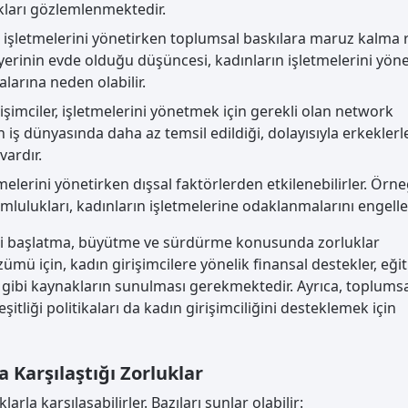
kları gözlemlenmektedir.
, işletmelerini yönetirken toplumsal baskılara maruz kalma r
 yerinin evde olduğu düşüncesi, kadınların işletmelerini yön
arına neden olabilir.
şimciler, işletmelerini yönetmek için gerekli olan network
n iş dünyasında daha az temsil edildiği, dolayısıyla erkeklerl
vardır.
tmelerini yönetirken dışsal faktörlerden etkilenebilirler. Örne
umlulukları, kadınların işletmelerine odaklanmalarını engelley
erini başlatma, büyütme ve sürdürme konusunda zorluklar
ümü için, kadın girişimcilere yönelik finansal destekler, eği
gibi kaynakların sunulması gerekmektedir. Ayrıca, toplums
şitliği politikaları da kadın girişimciliğini desteklemek için
 Karşılaştığı Zorluklar
larla karşılaşabilirler. Bazıları şunlar olabilir: