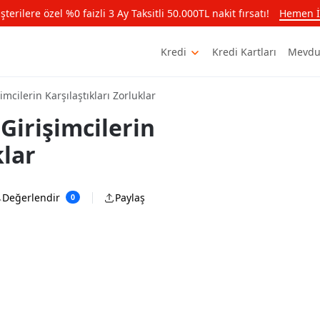
rilere özel %0 faizli 3 Ay Taksitli 50.000TL nakit fırsatı!
Hemen İ
Kredi
Kredi Kartları
Mevdu
mcilerin Karşılaştıkları Zorluklar
Girişimcilerin
klar
Değerlendir
Paylaş
0