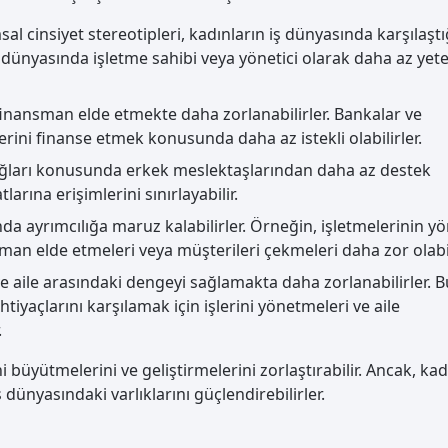
al cinsiyet stereotipleri, kadınların iş dünyasında karşılaştı
ş dünyasında işletme sahibi veya yönetici olarak daha az yet
 finansman elde etmekte daha zorlanabilirler. Bankalar ve
elerini finanse etmek konusunda daha az istekli olabilirler.
me ağları konusunda erkek meslektaşlarından daha az destek
atlarına erişimlerini sınırlayabilir.
ında ayrımcılığa maruz kalabilirler. Örneğin, işletmelerinin y
sman elde etmeleri veya müşterileri çekmeleri daha zor olabil
 ve aile arasındaki dengeyi sağlamakta daha zorlanabilirler. B
ihtiyaçlarını karşılamak için işlerini yönetmeleri ve aile
.
ni büyütmelerini ve geliştirmelerini zorlaştırabilir. Ancak, kad
iş dünyasındaki varlıklarını güçlendirebilirler.