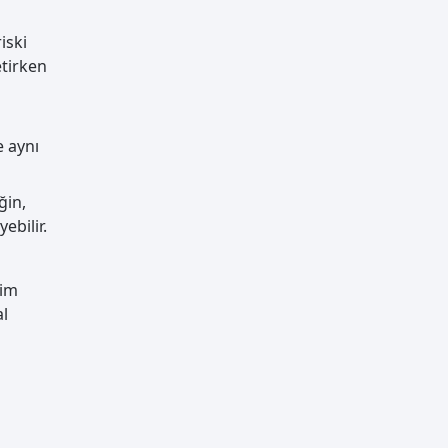
iski
etirken
e aynı
ğin,
ebilir.
tim
al