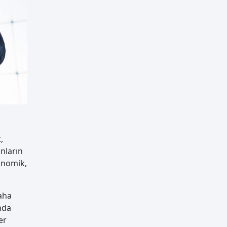
,
ınların
konomik,
daha
ında
er