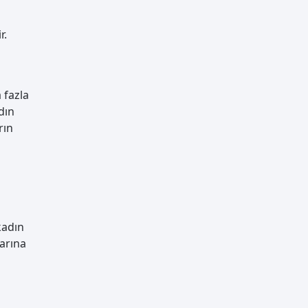
r.
 fazla
dın
rın
kadın
arına
a