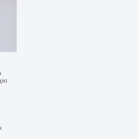
n
çici
k