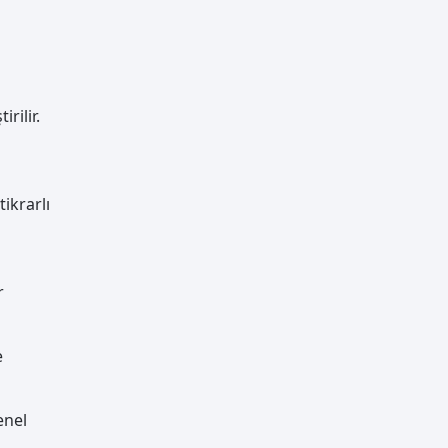
rilir.
tikrarlı
r
e
enel