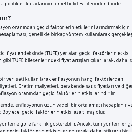
 politikası kararlarının temel belirleyicilerinden biridir.
nır?
yon oranından geçici faktörlerin etkilerini arındırmak için
esaplaması, genellikle birkaç yöntem kullanılarak gerçekleşti
ci fiyat endeksinde (TÜFE) yer alan geçici faktörlerin etkisi
m gibi TÜFE bileşenlerindeki fiyat artışları çıkarılarak, daha is
ir veri seti kullanılarak enflasyonun hangi faktörlerden
yetleri, üretim maliyetleri, perakende satış fiyatları ve diğe
asyon oranından geçici faktörlerin etkisi arındırılır.
temde, enflasyonun uzun vadeli bir ortalaması hesaplanır v
öylece, geçici faktörlerin etkisi azaltılmış olur.
yönteme göre farklılık gösterebilir. Ancak, tüm yöntemler g
geçici faktörlerin etkisini arındırarak, daha istikrarlı bir