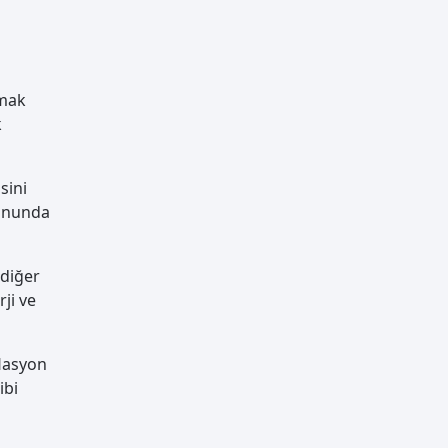
rmak
k
sini
yonunda
 diğer
ji ve
flasyon
ibi