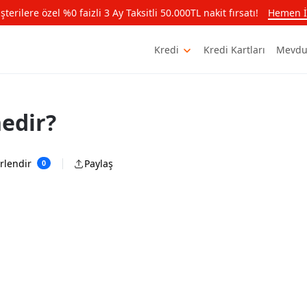
rilere özel %0 faizli 3 Ay Taksitli 50.000TL nakit fırsatı!
Hemen İ
Kredi
Kredi Kartları
Mevdu
edir?
rlendir
Paylaş
0