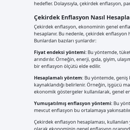
hedefler. Dolayısıyla, çekirdek enflasyon, para
Çekirdek Enflasyon Nasıl Hesapla
Çekirdek enflasyon, ekonominin genel enflas
hesaplanır. Bu nedenle, çekirdek enflasyon h
Bunlardan bazıları şunlardır:
Fiyat endeksi yöntemi
: Bu yöntemde, tüketi
arındırılır. Örneğin, enerji, gıda, giyim, ulaşı
bir enflasyon ölçütü elde edilir.
Hesaplamalı yöntem
: Bu yöntemde, geniş b
kaynaklandığı belirlenir. Örneğin, işgücü mali
ekonomik göstergeler kullanılarak, genel enfl
Yumuşatılmış enflasyon yöntemi
: Bu yön
mevcut enflasyon bu ortalamaya yakınsatılır. B
Çekirdek enflasyon hesaplaması, kullanılan 
olarak ekonominin genel enflasyon oranından 