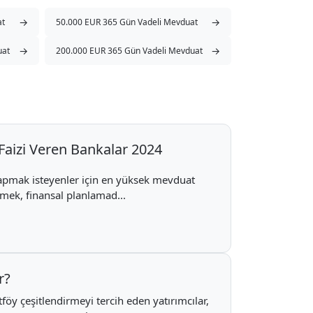
→
→
at
50.000 EUR 365 Gün Vadeli Mevduat
→
→
uat
200.000 EUR 365 Gün Vadeli Mevduat
aizi Veren Bankalar 2024
 yapmak isteyenler için en yüksek mevduat
emek, finansal planlamad...
r?
rtföy çeşitlendirmeyi tercih eden yatırımcılar,