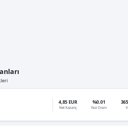
anları
leri
4,85 EUR
%0.01
36
Net Kazanç
Faiz Oranı
V