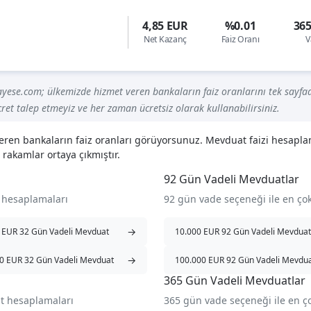
4,85 EUR
%0.01
36
Net Kazanç
Faiz Oranı
V
yese.com; ülkemizde hizmet veren bankaların faiz oranlarını tek sayfad
ret talep etmeyiz ve her zaman ücretsiz olarak kullanabilirsiniz.
veren bankaların faiz oranları görüyorsunuz. Mevduat faizi hesapl
 rakamlar ortaya çıkmıştır.
92 Gün Vadeli Mevduatlar
 hesaplamaları
92 gün vade seçeneği ile en ç
→
 EUR 32 Gün Vadeli Mevduat
10.000 EUR 92 Gün Vadeli Mevduat
→
0 EUR 32 Gün Vadeli Mevduat
100.000 EUR 92 Gün Vadeli Mevdu
365 Gün Vadeli Mevduatlar
t hesaplamaları
365 gün vade seçeneği ile en 