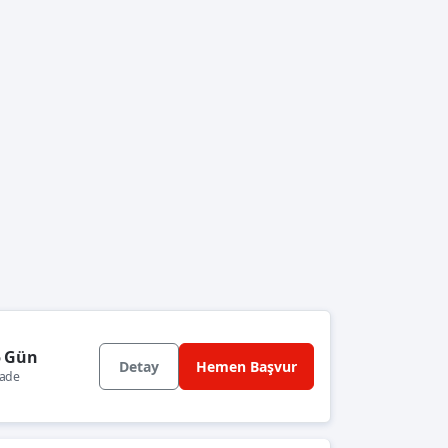
5 Gün
Detay
Hemen Başvur
ade