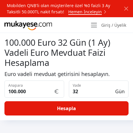
Mobilden QNB'li olan müşterilere özel %0 faizli 3 Ay
Taksitli 50.000TL nakit fırsatı!
Hemen İnceleyin
Giriş / Üyelik
100.000 Euro 32 Gün (1 Ay)
Vadeli Euro Mevduat Faizi
Hesaplama
Euro vadeli mevduat getirisini hesaplayın.
Anapara
Vade
Gün
Hesapla