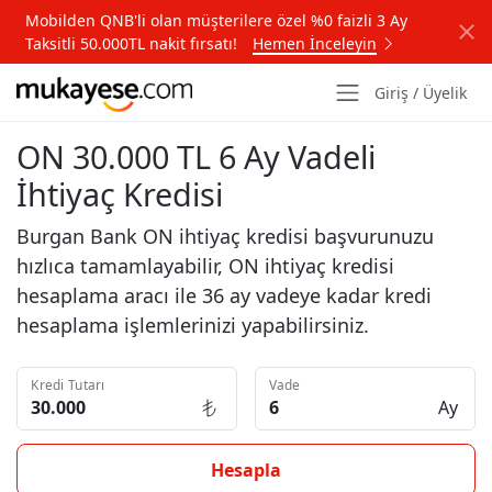
Mobilden QNB'li olan müşterilere özel %0 faizli 3 Ay
Taksitli 50.000TL nakit fırsatı!
Hemen İnceleyin
Giriş / Üyelik
ON 30.000 TL 6 Ay Vadeli
İhtiyaç Kredisi
Burgan Bank ON ihtiyaç kredisi başvurunuzu
hızlıca tamamlayabilir, ON ihtiyaç kredisi
hesaplama aracı ile 36 ay vadeye kadar kredi
hesaplama işlemlerinizi yapabilirsiniz.
Kredi Tutarı
Vade
Ay
Hesapla