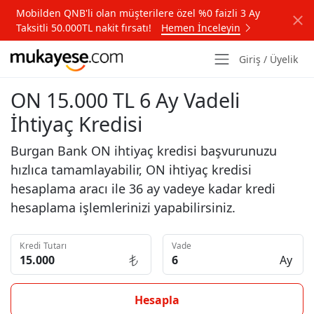
Mobilden QNB'li olan müşterilere özel %0 faizli 3 Ay
Taksitli 50.000TL nakit fırsatı!
Hemen İnceleyin
Giriş / Üyelik
ON 15.000 TL 6 Ay Vadeli
İhtiyaç Kredisi
Burgan Bank ON ihtiyaç kredisi başvurunuzu
hızlıca tamamlayabilir, ON ihtiyaç kredisi
hesaplama aracı ile 36 ay vadeye kadar kredi
hesaplama işlemlerinizi yapabilirsiniz.
Kredi Tutarı
Vade
Ay
Hesapla