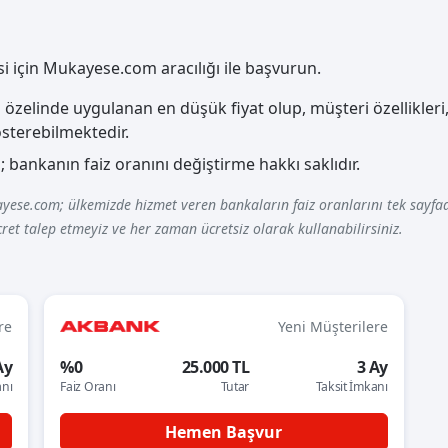
isi için Mukayese.com aracılığı ile başvurun.
özelinde uygulanan en düşük fiyat olup, müşteri özellikleri, 
österebilmektedir.
 bankanın faiz oranını değiştirme hakkı saklıdır.
yese.com; ülkemizde hizmet veren bankaların faiz oranlarını tek sayfad
ret talep etmeyiz ve her zaman ücretsiz olarak kullanabilirsiniz.
re
Yeni Müşterilere
Ay
%0
25.000 TL
3 Ay
anı
Faiz Oranı
Tutar
Taksit İmkanı
Hemen Başvur