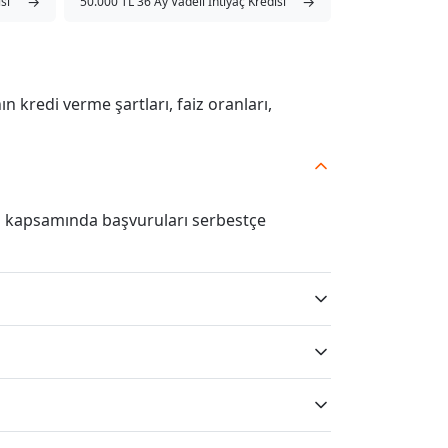
→
→
si
50.000 TL 36 Ay Vadeli İhtiyaç Kredisi
ın kredi verme şartları, faiz oranları,
rı kapsamında başvuruları serbestçe