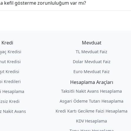
nda kefil gösterme zorunluluğum var mı?
Kredi
Mevduat
iyaç Kredisi
TL Mevduat Faiz
nut Kredisi
Dolar Mevduat Faiz
şıt Kredisi
Euro Mevduat Faiz
i Kredileri
Hesaplama Araçları
Taksitli Nakit Avans Hesaplama
i Hesaplama
Asgari Ödeme Tutarı Hesaplama
izsiz Kredi
Kredi Kartı Gecikme Faizi Hesaplama
iz Nakit Avans
KDV Hesaplama
Tapu Harcı Hesaplama