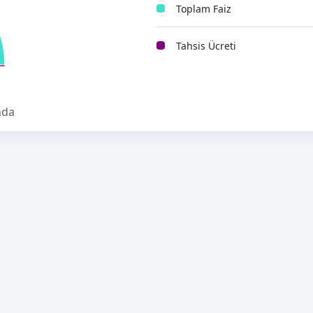
Toplam Faiz
Tahsis Ücreti
nda