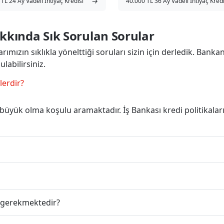
→
TL 24 Ay Vadeli İhtiyaç Kredisi
40.000 TL 36 Ay Vadeli İhtiyaç Kredi
akkında Sık Sorulan Sorular
rımızın sıklıkla yönelttiği soruları sizin için derledik. Bankan
labilirsiniz.
lerdir?
büyük olma koşulu aramaktadır. İş Bankası kredi politikala
ar gerekmektedir?