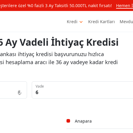
rilere özel %0 faizli 3 Ay Taksitli 50.000TL nakit fırsatı!
Hemen İ
Kredi
Kredi Kartları
Mevdu
6 Ay Vadeli İhtiyaç Kredisi
Bankası ihtiyaç kredisi başvurunuzu hızlıca
isi hesaplama aracı ile 36 ay vadeye kadar kredi
Vade
Anapara