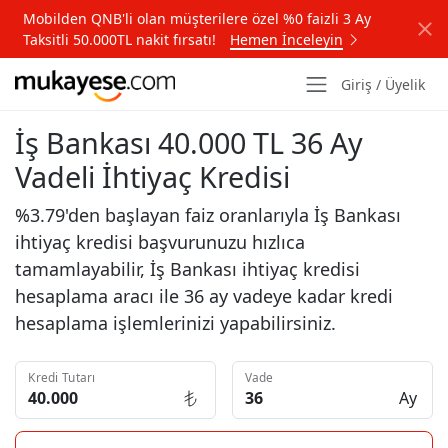
Mobilden QNB'li olan müşterilere özel %0 faizli 3 Ay
Taksitli 50.000TL nakit fırsatı!
Hemen İnceleyin
Giriş / Üyelik
İş Bankası 40.000 TL 36 Ay
Vadeli İhtiyaç Kredisi
%3.79'den başlayan faiz oranlarıyla İş Bankası
ihtiyaç kredisi başvurunuzu hızlıca
tamamlayabilir, İş Bankası ihtiyaç kredisi
hesaplama aracı ile 36 ay vadeye kadar kredi
hesaplama işlemlerinizi yapabilirsiniz.
Kredi Tutarı
Vade
Ay