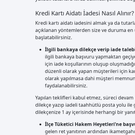
Kredi Kartı Aidatı İadesi Nasıl Alınır?
Kredi kartı aidatı iadesini almak ya da tutarl
açıklanan yöntemlerden size ve duruma en uy
başlatabilirsiniz.
İlgili bankaya dilekçe verip iade tal
ilgili bankaya başvuru yapmaktan geçiyo
için iade koşullarının oluşup oluşmadığı
düzenli olarak yapan müşterileri için kart
olarak yapılmasa dahi müşteri memnuniye
faydalanabilirsiniz.
Yapılan teklifleri kabul etmez, süreci deva
dilekçe yazıp iadeli taahhütlü posta yolu i
dilekçenize 1 ay içerisinde herhangi bir ya
İlçe Tüketici Hakem Heyetleri’ne ba
gelen ret yanıtının ardından ikametgahı