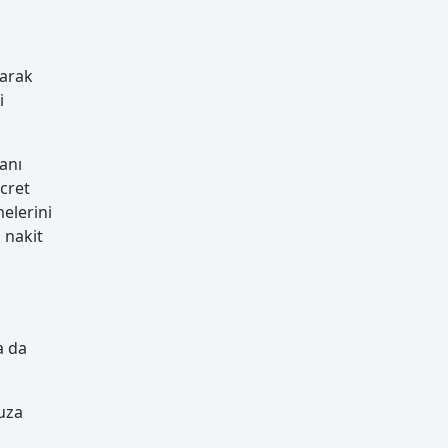
larak
i
anı
cret
elerini
i nakit
a da
nuza