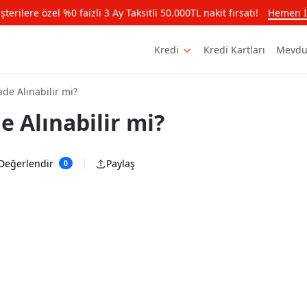
rilere özel %0 faizli 3 Ay Taksitli 50.000TL nakit fırsatı!
Hemen İ
Kredi
Kredi Kartları
Mevdu
ade Alınabilir mi?
e Alınabilir mi?
Değerlendir
Paylaş
0