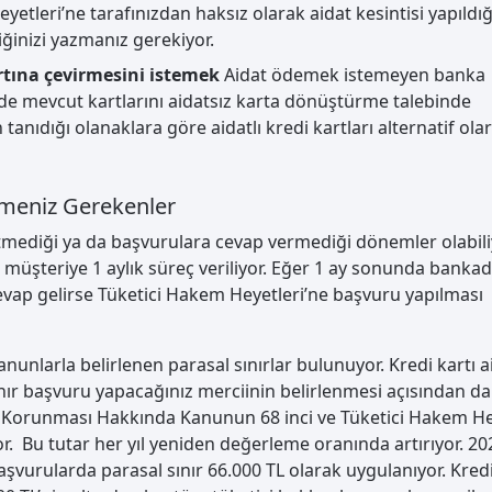
eyetleri’ne tarafınızdan haksız olarak aidat kesintisi yapıldığ
tiğinizi yazmanız gerekiyor.
rtına çevirmesini istemek
Aidat ödemek istemeyen banka
 de mevcut kartlarını aidatsız karta dönüştürme talebinde
anıdığı olanaklara göre aidatlı kredi kartları alternatif ola
ilmeniz Gerekenler
 etmediği ya da başvurulara cevap vermediği dönemler olabili
müşteriye 1 aylık süreç veriliyor. Eğer 1 ay sonunda banka
ap gelirse Tüketici Hakem Heyetleri’ne başvuru yapılması
unlarla belirlenen parasal sınırlar bulunuyor. Kredi kartı a
 sınır başvuru yapacağınız merciinin belirlenmesi açısından 
inin Korunması Hakkında Kanunun 68 inci ve Tüketici Hakem He
. Bu tutar her yıl yeniden değerleme oranında artırıyor. 202
aşvurularda parasal sınır 66.000 TL olarak uygulanıyor. Kredi