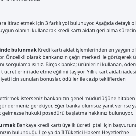
ara itiraz etmek için 3 farklı yol bulunuyor. Aşağıda detaylı o
gun olanını kullanarak kredi kartı aidatı geri alma sürecin
ebinde bulunmak
Kredi kartı aidat işlemlerinden en yaygın ol
r. Öncelikli olarak bankanızın çağrı merkezi ile görüşerek ü
nı sorgulamalısınız. Birçok banka; ürünlerini kullanan, ödem
 ücretlerini iade etme eğilimi taşıyor. Yıllık kart aidatı iades
ti için sunulan bonuslar, ödüller ile cazip tekliflerden
m ettirmek isterseniz bankanızın genel müdürlüğüne hitaben
le göndermeniz gerekiyor. Eğer banka olumsuz yanıt verirse y
nıt gelmezse hukuki posedürü başlatma hakkınız bulunuyor.
şvurmak
Bankaya kredi kartı üyelik ücreti iptali için başvuru
nızın bulunduğu İlçe ya da İl Tüketici Hakem Heyetleri’ne