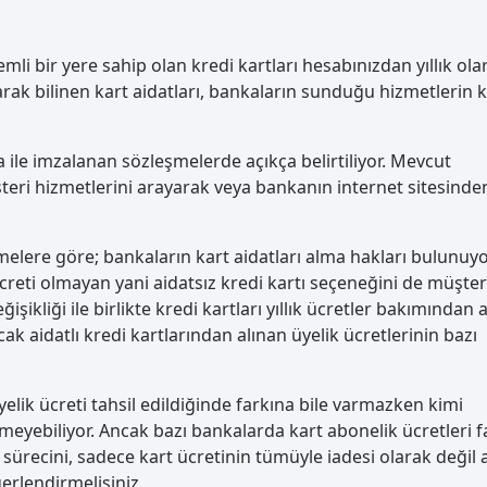
i bir yere sahip olan kredi kartları hesabınızdan yıllık ola
olarak bilinen kart aidatları, bankaların sunduğu hizmetlerin k
nka ile imzalanan sözleşmelerde açıkça belirtiliyor. Mevcut
müşteri hizmetlerini arayarak veya bankanın internet sitesinde
lere göre; bankaların kart aidatları alma hakları bulunuyo
ücreti olmayan yani aidatsız kredi kartı seçeneğini de müşter
kliği ile birlikte kredi kartları yıllık ücretler bakımından a
cak aidatlı kredi kartlarından alınan üyelik ücretlerinin bazı
üyelik ücreti tahsil edildiğinde farkına bile varmazken kimi
temeyebiliyor. Ancak bazı bankalarda kart abonelik ücretleri f
raz sürecini, sadece kart ücretinin tümüyle iadesi olarak değil 
erlendirmelisiniz.