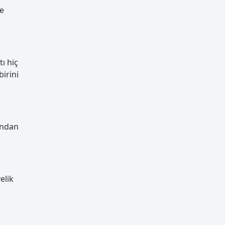
ve
ı hiç
irini
rından
elik