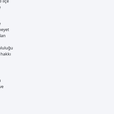
 ilçe
e
e
heyet
ılan
nluluğu
 hakkı
ı
ve