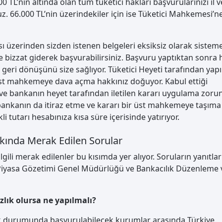
0 TL’nin altında olan tüm tüketici hakları başvurularınızı il ve
. 66.000 TL’nin üzerindekiler için ise Tüketici Mahkemesi’n
 üzerinden sizden istenen belgeleri eksiksiz olarak sistem
ine bizzat giderek başvurabilirsiniz. Başvuru yaptıktan sonra 
n geri dönüşünü size sağlıyor. Tüketici Heyeti tarafından yap
st mahkemeye dava açma hakkınız doğuyor. Kabul ettiği
ve bankanın heyet tarafından iletilen kararı uygulama zoru
 bankanın da itiraz etme ve kararı bir üst mahkemeye taşıma
 tutarı hesabınıza kısa süre içerisinde yatırıyor.
kkında Merak Edilen Sorular
lgili merak edilenler bu kısımda yer alıyor. Soruların yanıtlar
 Piyasa Gözetimi Genel Müdürlüğü ve Bankacılık Düzenleme 
zlık olursa ne yapılmalı?
azlık durumunda başvurulabilecek kurumlar arasında Türkiye