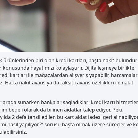
ık ürünlerinden biri olan kredi kartları, başta nakit bulundu
onusunda hayatımızı kolaylaştırır. Dijitalleşmeye birlikte
di kartları ile mağazalardan alışveriş yapabilir, harcamaları
iz. Hatta nakit avans ya da taksitli avans özellikleri ile nakit
bir arada sunarken bankalar sağladıkları kredi kartı hizmetler
nım bedeli olarak da bilinen aidatlar talep ediyor. Peki,
ılda 2 defa tahsil edilen bu kart aidat iadesi geri alınabiliy
lemi nasıl yapılıyor?” sorusu başta olmak üzere süreçler ve k
labilirsiniz.