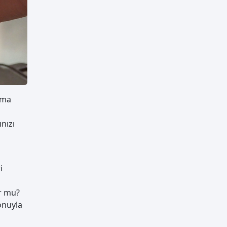
rma
nızı
i
or mu?
onuyla