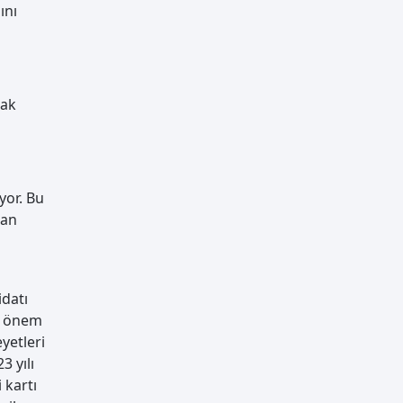
ını
rak
yor. Bu
dan
idatı
da önem
yetleri
3 yılı
 kartı