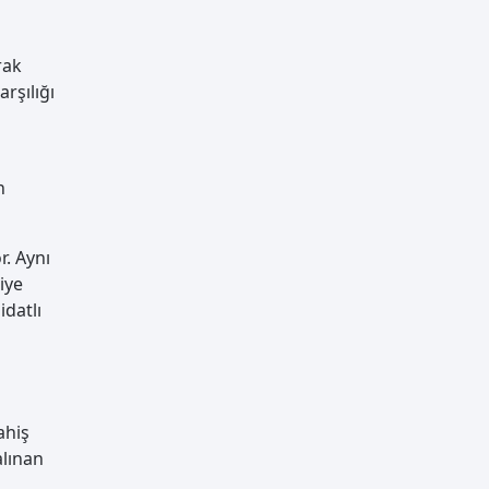
rak
arşılığı
n
r. Aynı
iye
idatlı
ahiş
alınan