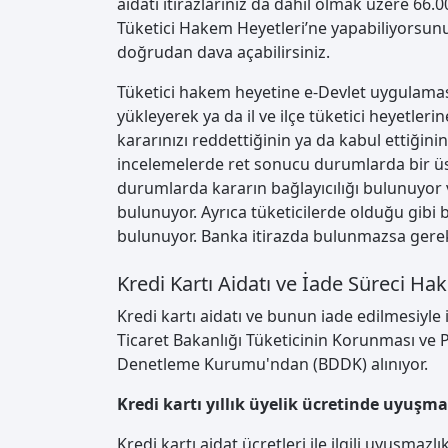
aidatı itirazlarınız da dahil olmak üzere 66.00
Tüketici Hakem Heyetleri’ne yapabiliyorsunuz
doğrudan dava açabilirsiniz.
Tüketici hakem heyetine e-Devlet uygulaması
yükleyerek ya da il ve ilçe tüketici heyetler
kararınızı reddettiğinin ya da kabul ettiğini
incelemelerde ret sonucu durumlarda bir ü
durumlarda kararın bağlayıcılığı bulunuyor 
bulunuyor. Ayrıca tüketicilerde olduğu gibi
bulunuyor. Banka itirazda bulunmazsa gerekli
Kredi Kartı Aidatı ve İade Süreci Ha
Kredi kartı aidatı ve bunun iade edilmesiyle i
Ticaret Bakanlığı Tüketicinin Korunması ve
Denetleme Kurumu'ndan (BDDK) alınıyor.
Kredi kartı yıllık üyelik ücretinde uyuşma
Kredi kartı aidat ücretleri ile ilgili uyuşm