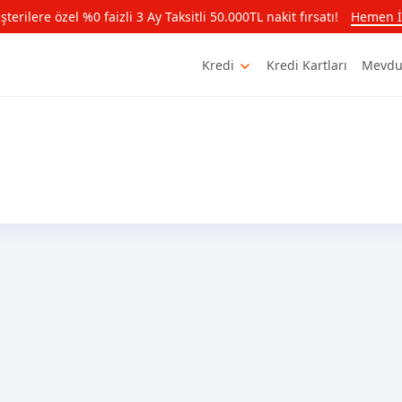
rilere özel %0 faizli 3 Ay Taksitli 50.000TL nakit fırsatı!
Hemen İ
Kredi
Kredi Kartları
Mevdu