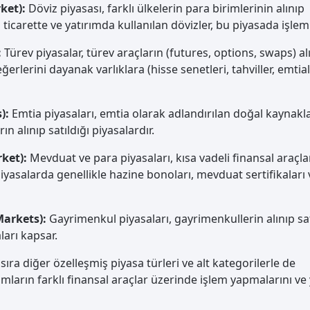
ket):
Döviz piyasası, farklı ülkelerin para birimlerinin alınıp
ı ticarette ve yatırımda kullanılan dövizler, bu piyasada işlem
:
Türev piyasalar, türev araçların (futures, options, swaps) al
eğerlerini dayanak varlıklara (hisse senetleri, tahviller, emtial
):
Emtia piyasaları, emtia olarak adlandırılan doğal kaynakla
ın alınıp satıldığı piyasalardır.
ket):
Mevduat ve para piyasaları, kısa vadeli finansal araçla
 piyasalarda genellikle hazine bonoları, mevduat sertifikaları 
Markets):
Gayrimenkul piyasaları, gayrimenkullerin alınıp sat
ları kapsar.
sıra diğer özelleşmiş piyasa türleri ve alt kategorilerle de
urumların farklı finansal araçlar üzerinde işlem yapmalarını ve