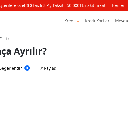
rilere özel %0 faizli 3 Ay Taksitli 50.000TL nakit fırsatı!
Hemen İ
Kredi
Kredi Kartları
Mevdu
ılır?
ça Ayrılır?
Değerlendir
Paylaş
0