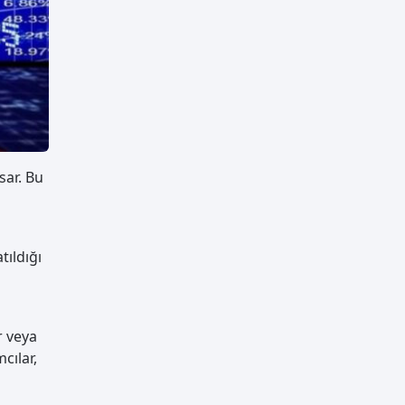
sar. Bu
tıldığı
r veya
cılar,