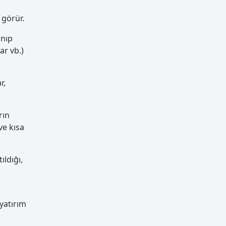
 görür.
ınıp
ar vb.)
r,
rın
ve kısa
ıldığı,
 yatırım