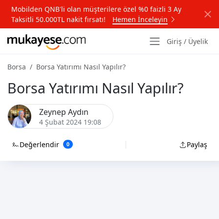
Mobilden QNB'li olan müşterilere özel %0 faizli 3 Ay
Taksitli 50.000TL nakit fırsatı!
Hemen İnceleyin
Giriş / Üyelik
Borsa
Borsa Yatırımı Nasıl Yapılır?
Borsa Yatırımı Nasıl Yapılır?
Zeynep Aydın
4 Şubat 2024 19:08
Değerlendir
Paylaş
0