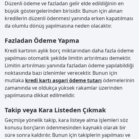
Düzenli ödeme ve fazladan gelir elde edildiğinin en
büyük göstergelerinden birisidir. Bunun için alınan
kredilerin düzenli ödenmesi yanında erken kapatılması
da olumlu dönüş yapılmasına neden olacaktır.
Fazladan Ödeme Yapma
Kredi kartının aylık borç miktarından daha fazla ödeme
yapılması otomatik şekilde limitin artırılması demektir.
Limitin artırılması yanında fazladan ödeme yapılabildiği
noktasında bazı izlenimler verecektir. Bunun için
mutlaka
kredi kartı asgari ödeme tutarı
ödemelerinin
zamanında ve oldukça yüksek rakamlar üzerinden
yapılmasına dikkat edilmelidir.
Takip veya Kara Listeden Çıkmak
Geçmişe yönelik takip, kara listeye alma işlemleri söz
konusu borçların ödenmesinden kaynaklı olarak bir
süre sonra kaldırılır. Bunun için takiplerin yapılması ve