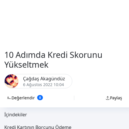
10 Adımda Kredi Skorunu
Yükseltmek
Çağdaş Akagündüz
6 Ağustos 2022 10:04
Değerlendir
Paylaş
0
İçindekiler
Kredi Kartının Borcunu Ödeme