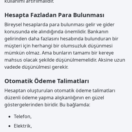
kullanımı artırılmalıdır.
Hesapta Fazladan Para Bulunması
Bireysel hesaplarda para bulunması gelir ve gider
konusunda ele alındığında önemlidir. Bankanın
gelirinden daha fazlasını hesabında bulunduran bir
müşteri için herhangi bir olumsuzluk düşünmesi
mümkün olmaz. Ama bunların tamamı bir kereye
mahsus olacak şekilde düşünülmemelidir. Aksine uzun
vadede düşünülmesi gerekir.
Otomatik Ödeme Talimatları
Hesaptan oluşturulan otomatik ödeme talimatları
düzenli ödeme yapma alışkanlığının en güzel
göstergelerinden biridir. Bu bağlamda:
Telefon,
Elektrik,