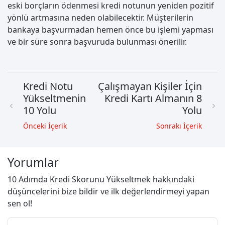
eski borçların ödenmesi kredi notunun yeniden pozitif
yönlü artmasına neden olabilecektir. Müşterilerin
bankaya başvurmadan hemen önce bu işlemi yapması
ve bir süre sonra başvuruda bulunması önerilir.
Kredi Notu
Çalışmayan Kişiler İçin
Yükseltmenin
Kredi Kartı Almanın 8
10 Yolu
Yolu
Önceki İçerik
Sonrakı İçerik
Yorumlar
10 Adımda Kredi Skorunu Yükseltmek hakkındaki
düşüncelerini bize bildir ve ilk değerlendirmeyi yapan
sen ol!