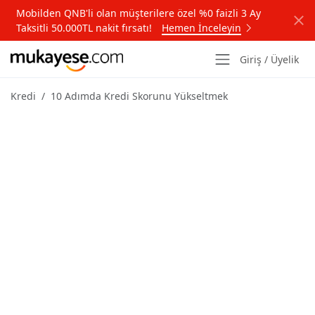
Mobilden QNB'li olan müşterilere özel %0 faizli 3 Ay
Taksitli 50.000TL nakit fırsatı!
Hemen İnceleyin
Giriş / Üyelik
Kredi
10 Adımda Kredi Skorunu Yükseltmek