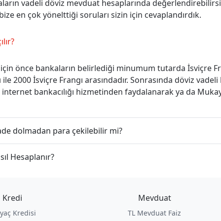
kaların vadeli döviz mevduat hesaplarında değerlendirebilirsi
bize en çok yönelttiği soruları sizin için cevaplandırdık.
ılır?
için önce bankaların belirlediği minumum tutarda İsviçre Fr
 ile 2000 İsviçre Frangı arasındadır. Sonrasında döviz vadel
z internet bankacılığı hizmetinden faydalanarak ya da Mukay
ade dolmadan para çekilebilir mi?
sıl Hesaplanır?
Kredi
Mevduat
iyaç Kredisi
TL Mevduat Faiz