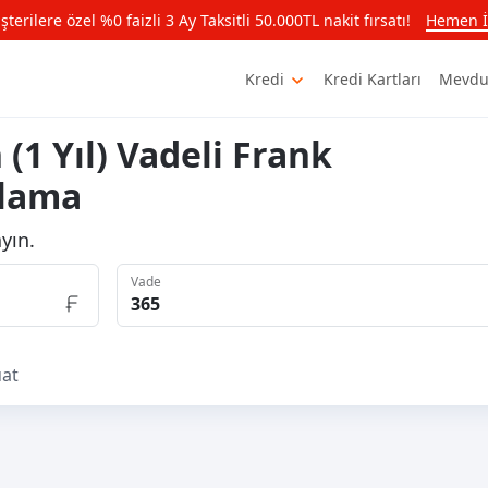
rilere özel %0 faizli 3 Ay Taksitli 50.000TL nakit fırsatı!
Hemen İ
Kredi
Kredi Kartları
Mevdu
(1 Yıl) Vadeli Frank
plama
yın.
Vade
at