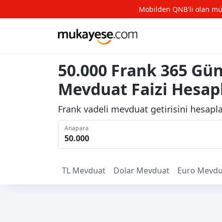
Mobilden QNB'li olan müşte
50.000 Frank 365 Gün 
Mevduat Faizi Hesa
Frank vadeli mevduat getirisini hesapla
Anapara
TL
Mevduat
Dolar
Mevduat
Euro
Mevdu