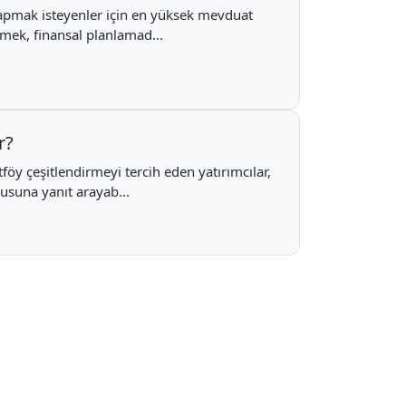
 yapmak isteyenler için en yüksek mevduat
emek, finansal planlamad...
r?
rtföy çeşitlendirmeyi tercih eden yatırımcılar,
usuna yanıt arayab...