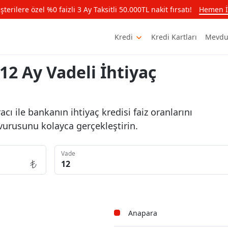
rilere özel %0 faizli 3 Ay Taksitli 50.000TL nakit fırsatı!
Hemen İ
Kredi
Kredi Kartları
Mevdu
12 Ay Vadeli İhtiyaç
ı ile bankanın ihtiyaç kredisi faiz oranlarını
vurusunu kolayca gerçekleştirin.
Vade
Anapara