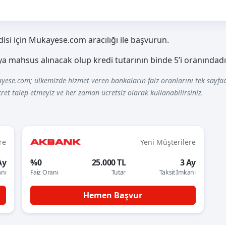
disi için Mukayese.com aracılığı ile başvurun.
aya mahsus alınacak olup kredi tutarının binde 5’i oranındadı
yese.com; ülkemizde hizmet veren bankaların faiz oranlarını tek sayfad
ret talep etmeyiz ve her zaman ücretsiz olarak kullanabilirsiniz.
re
Yeni Müşterilere
Ay
%0
25.000 TL
3 Ay
anı
Faiz Oranı
Tutar
Taksit İmkanı
Hemen Başvur