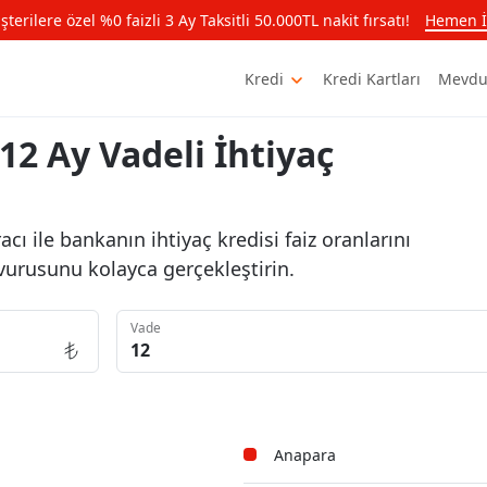
rilere özel %0 faizli 3 Ay Taksitli 50.000TL nakit fırsatı!
Hemen İ
Kredi
Kredi Kartları
Mevdu
12 Ay Vadeli İhtiyaç
ı ile bankanın ihtiyaç kredisi faiz oranlarını
vurusunu kolayca gerçekleştirin.
Vade
Anapara