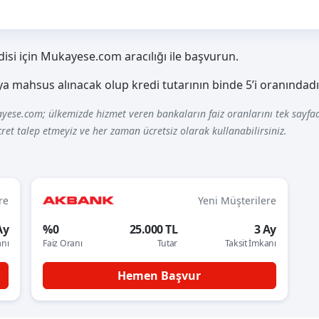
disi için Mukayese.com aracılığı ile başvurun.
aya mahsus alınacak olup kredi tutarının binde 5’i oranındadı
yese.com; ülkemizde hizmet veren bankaların faiz oranlarını tek sayfad
ret talep etmeyiz ve her zaman ücretsiz olarak kullanabilirsiniz.
re
Yeni Müşterilere
Ay
%0
25.000 TL
3 Ay
anı
Faiz Oranı
Tutar
Taksit İmkanı
Hemen Başvur