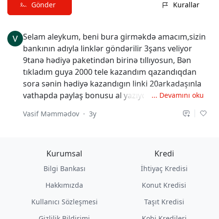
Gönder
Kurallar
Selam aleykum, beni bura girməkdə amacım,sizin 
bankının adıyla linklər göndərilir 3şans veliyor 
9tanə hədiyə paketindən birinə tıllıyosun, Bən 
tıkladım guya 2000 tele kazandım qazandıqdan 
sora sənin hədiyə kazandıgın linki 20arkadaşınla 
vathapda paylaş bonusu al yazıyor paylaşdım 
... Devamını oku
anladım ki dolandırıcılar hər halda bendə o üzdən 
Vasif Məmmədov
·
3y
Googlede sizin bankanın ismini yazdım görüyüm ki 
hakiketən varmı böylə bir banka yazdım çıxdı 
büyük ihtimal sizin haberiniz yok
Kurumsal
Kredi
Bilgi Bankası
İhtiyaç Kredisi
Hakkımızda
Konut Kredisi
Kullanıcı Sözleşmesi
Taşıt Kredisi
Gizlilik Bildirimi
Kobi Kredileri