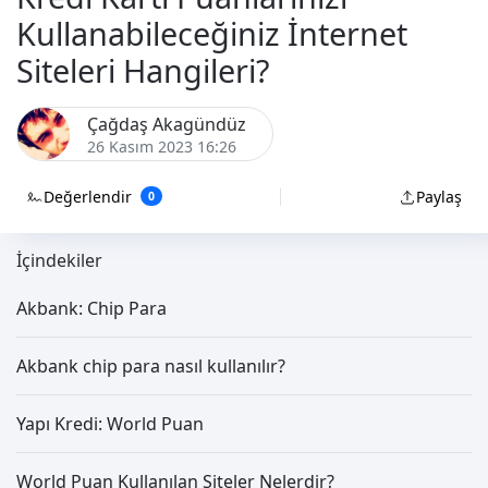
Kullanabileceğiniz İnternet
Siteleri Hangileri?
Çağdaş Akagündüz
26 Kasım 2023 16:26
Değerlendir
Paylaş
0
İçindekiler
Akbank: Chip Para
Akbank chip para nasıl kullanılır?
Yapı Kredi: World Puan
World Puan Kullanılan Siteler Nelerdir?