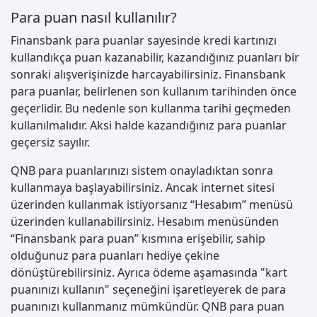
Para puan nasıl kullanılır?
Finansbank para puanlar sayesinde kredi kartınızı
kullandıkça puan kazanabilir, kazandığınız puanları bir
sonraki alışverişinizde harcayabilirsiniz. Finansbank
para puanlar, belirlenen son kullanım tarihinden önce
geçerlidir. Bu nedenle son kullanma tarihi geçmeden
kullanılmalıdır. Aksi halde kazandığınız para puanlar
geçersiz sayılır.
QNB para puanlarınızı sistem onayladıktan sonra
kullanmaya başlayabilirsiniz. Ancak internet sitesi
üzerinden kullanmak istiyorsanız “Hesabım” menüsü
üzerinden kullanabilirsiniz. Hesabım menüsünden
“Finansbank para puan” kısmına erişebilir, sahip
olduğunuz para puanları hediye çekine
dönüştürebilirsiniz. Ayrıca ödeme aşamasında "kart
puanınızı kullanın" seçeneğini işaretleyerek de para
puanınızı kullanmanız mümkündür. QNB para puan