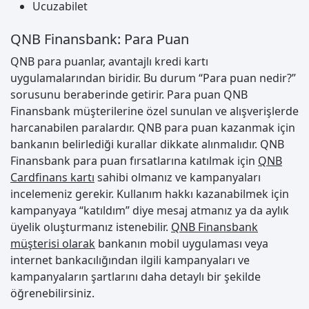
Ucuzabilet
QNB Finansbank: Para Puan
QNB para puanlar, avantajlı kredi kartı
uygulamalarından biridir. Bu durum “Para puan nedir?”
sorusunu beraberinde getirir. Para puan QNB
Finansbank müşterilerine özel sunulan ve alışverişlerde
harcanabilen paralardır. QNB para puan kazanmak için
bankanın belirlediği kurallar dikkate alınmalıdır. QNB
Finansbank para puan fırsatlarına katılmak için
QNB
Cardfinans kartı
sahibi olmanız ve kampanyaları
incelemeniz gerekir. Kullanım hakkı kazanabilmek için
kampanyaya “katıldım” diye mesaj atmanız ya da aylık
üyelik oluşturmanız istenebilir.
QNB Finansbank
müşterisi olarak
bankanın mobil uygulaması veya
internet bankacılığından ilgili kampanyaları ve
kampanyaların şartlarını daha detaylı bir şekilde
öğrenebilirsiniz.