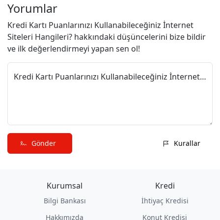
Yorumlar
Kredi Kartı Puanlarınızı Kullanabileceğiniz İnternet
Siteleri Hangileri? hakkındaki düşüncelerini bize bildir
ve ilk değerlendirmeyi yapan sen ol!
Kredi Kartı Puanlarınızı Kullanabileceğiniz İnternet Siteleri Hangileri? değerlendirmeni paylaş
Gönder
Kurallar
Kurumsal
Kredi
Bilgi Bankası
İhtiyaç Kredisi
Hakkımızda
Konut Kredisi