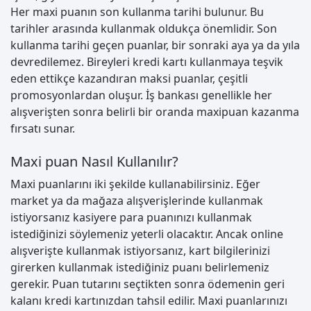
Her maxi puanın son kullanma tarihi bulunur. Bu
tarihler arasında kullanmak oldukça önemlidir. Son
kullanma tarihi geçen puanlar, bir sonraki aya ya da yıla
devredilemez. Bireyleri kredi kartı kullanmaya teşvik
eden ettikçe kazandıran maksi puanlar, çeşitli
promosyonlardan oluşur. İş bankası genellikle her
alışverişten sonra belirli bir oranda maxipuan kazanma
fırsatı sunar.
Maxi puan Nasıl Kullanılır?
Maxi puanlarını iki şekilde kullanabilirsiniz. Eğer
market ya da mağaza alışverişlerinde kullanmak
istiyorsanız kasiyere para puanınızı kullanmak
istediğinizi söylemeniz yeterli olacaktır. Ancak online
alışverişte kullanmak istiyorsanız, kart bilgilerinizi
girerken kullanmak istediğiniz puanı belirlemeniz
gerekir. Puan tutarını seçtikten sonra ödemenin geri
kalanı kredi kartınızdan tahsil edilir. Maxi puanlarınızı