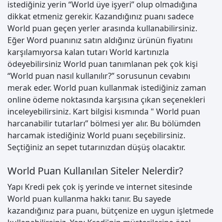
istediğiniz yerin “World üye işyeri” olup olmadığına
dikkat etmeniz gerekir. Kazandığınız puanı sadece
World puan geçen yerler arasında kullanabilirsiniz.
Eğer Word puanınız satın aldığınız ürünün fiyatını
karşılamıyorsa kalan tutarı World kartınızla
ödeyebilirsiniz World puan tanımlanan pek çok kişi
“World puan nasıl kullanılır?” sorusunun cevabını
merak eder. World puan kullanmak istediğiniz zaman
online ödeme noktasında karşısına çıkan seçenekleri
inceleyebilirsiniz. Kart bilgisi kısmında " World puan
harcanabilir tutarları” bölmesi yer alır. Bu bölümden
harcamak istediğiniz World puanı seçebilirsiniz.
Seçtiğiniz an sepet tutarınızdan düşüş olacaktır.
World Puan Kullanılan Siteler Nelerdir?
Yapı Kredi pek çok iş yerinde ve internet sitesinde
World puan kullanma hakkı tanır. Bu sayede
kazandığınız para puanı, bütçenize en uygun işletmede