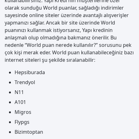
kullanabilirsiniz. Yapı Kredi'nin müşterilerine özel
olarak sunduğu World puanlar, sağladığı indirimler
sayesinde online siteler üzerinde avantajlı alışverişler
yapmanızı sağlar. Ancak bir site üzerinde World
puanınızı kullanmak istiyorsanız, Yapı kredinin
anlaşmalı olup olmadığına bakmanız önerilir. Bu
nedenle “World puan nerede kullanılır?” sorusunu pek
çok kişi merak eder. World puan kullanabileceğiniz bazı
internet siteleri şu şekilde sıralanabilir:
Hepsiburada
Trendyol
N11
A101
Migros
Flypgs
Bizimtoptan