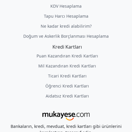
KDV Hesaplama
Tapu Harcı Hesaplama
Ne kadar kredi alabilirim?
Doğum ve Askerlik Borçlanması Hesaplama
Kredi Kartları
Puan Kazandıran Kredi Kartları
Mil Kazandıran Kredi Kartları
Ticari Kredi Kartları
Öğrenci Kredi Kartları
Aidatsız Kredi Kartları
Bankaların, kredi, mevduat, kredi kartları gibi ürünlerini