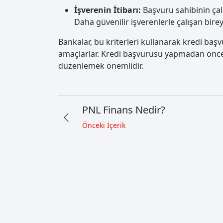
İşverenin İtibarı:
Başvuru sahibinin çalı
Daha güvenilir işverenlerle çalışan birey
Bankalar, bu kriterleri kullanarak kredi başv
amaçlarlar. Kredi başvurusu yapmadan önc
düzenlemek önemlidir.
PNL Finans Nedir?
Önceki İçerik