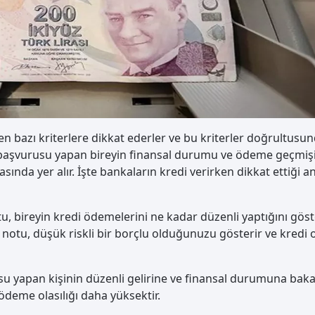
en bazı kriterlere dikkat ederler ve bu kriterler doğrultusu
i başvurusu yapan bireyin finansal durumu ve ödeme geçmişi
ında yer alır. İşte bankaların kredi verirken dikkat ettiği a
u, bireyin kredi ödemelerini ne kadar düzenli yaptığını gös
 notu, düşük riskli bir borçlu olduğunuzu gösterir ve kredi 
u yapan kişinin düzenli gelirine ve finansal durumuna bakar
i ödeme olasılığı daha yüksektir.