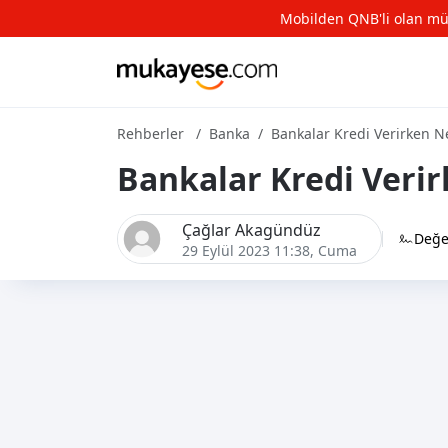
Mobilden QNB'li olan müşte
Rehberler
Banka
Bankalar Kredi Verirken N
Bankalar Kredi Verir
Çağlar Akagündüz
Değe
29 Eylül 2023 11:38
, Cuma