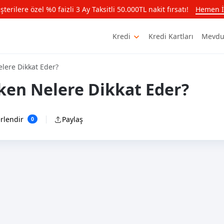
rilere özel %0 faizli 3 Ay Taksitli 50.000TL nakit fırsatı!
Hemen İ
Kredi
Kredi Kartları
Mevdu
elere Dikkat Eder?
ken Nelere Dikkat Eder?
rlendir
Paylaş
0