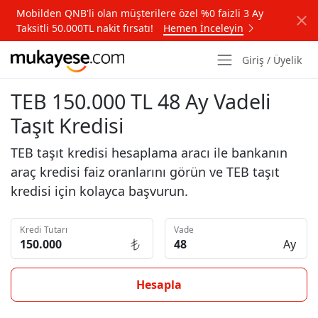
Mobilden QNB'li olan müşterilere özel %0 faizli 3 Ay
Taksitli 50.000TL nakit fırsatı!
Hemen İnceleyin
Giriş / Üyelik
TEB 150.000 TL 48 Ay Vadeli
Taşıt Kredisi
TEB taşıt kredisi hesaplama aracı ile bankanın
araç kredisi faiz oranlarını görün ve TEB taşıt
kredisi için kolayca başvurun.
Kredi Tutarı
Vade
Ay
Hesapla