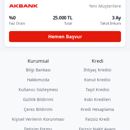
Yeni Müşterilere
%0
25.000 TL
3 Ay
Faiz Oranı
Tutar
Taksit İmkanı
Hemen Başvur
Kurumsal
Kredi
Bilgi Bankası
İhtiyaç Kredisi
Hakkımızda
Konut Kredisi
Kullanıcı Sözleşmesi
Taşıt Kredisi
Gizlilik Bildirimi
Kobi Kredileri
Çerez Bildirimi
Kredi Hesaplama
Kişisel Verilerin Korunması
Faizsiz Kredi
İletişim Formu
Faizsiz Nakit Avans