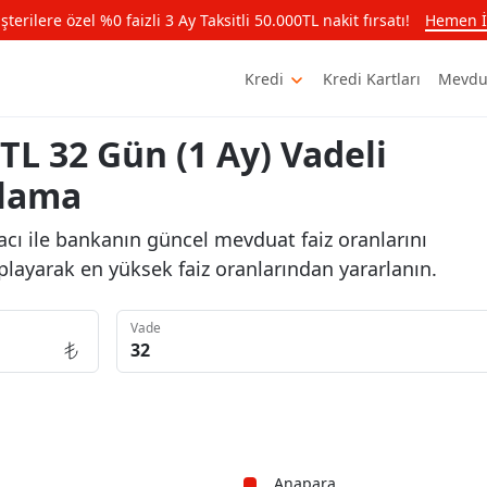
rilere özel %0 faizli 3 Ay Taksitli 50.000TL nakit fırsatı!
Hemen İ
Kredi
Kredi Kartları
Mevdu
TL 32 Gün (1 Ay) Vadeli
plama
cı ile bankanın güncel mevduat faiz oranlarını
playarak en yüksek faiz oranlarından yararlanın.
Vade
Anapara