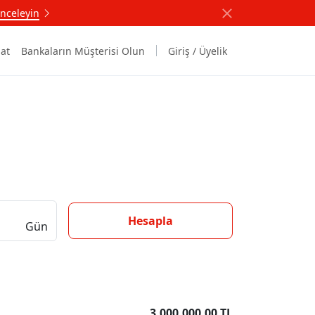
nceleyin
at
Bankaların Müşterisi Olun
Giriş / Üyelik
Hesapla
Gün
3.000.000,00 TL