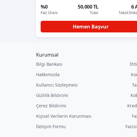
%0
50.000 TL
6 
Faiz Oranı
Tutar
Taksit İmk
Hemen Başvur
Kurumsal
Bilgi Bankası
İht
Hakkımızda
Ko
Kullanıcı Sözleşmesi
Ta
Gizlilik Bildirimi
Kob
Çerez Bildirimi
Kred
Kişisel Verilerin Korunması
Fa
İletişim Formu
Faizs