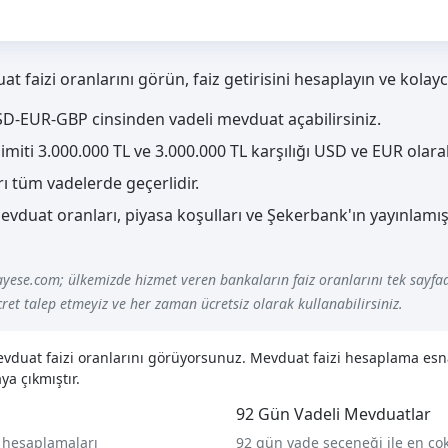
 faizi oranlarını görün, faiz getirisini hesaplayın ve kolay
SD-EUR-GBP cinsinden vadeli mevduat açabilirsiniz.
miti 3.000.000 TL ve 3.000.000 TL karşılığı USD ve EUR olarak
rı tüm vadelerde geçerlidir.
mevduat oranları, piyasa koşulları ve Şekerbank'ın yayınlam
yese.com; ülkemizde hizmet veren bankaların faiz oranlarını tek sayfad
ret talep etmeyiz ve her zaman ücretsiz olarak kullanabilirsiniz.
mevduat faizi oranlarını görüyorsunuz. Mevduat faizi hesaplama es
ya çıkmıştır.
92 Gün Vadeli Mevduatlar
 hesaplamaları
92 gün vade seçeneği ile en ç