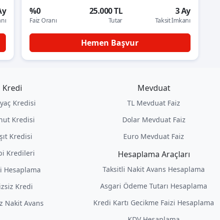
Ay
%0
25.000 TL
3 Ay
anı
Faiz Oranı
Tutar
Taksit İmkanı
Hemen Başvur
Kredi
Mevduat
iyaç Kredisi
TL Mevduat Faiz
nut Kredisi
Dolar Mevduat Faiz
şıt Kredisi
Euro Mevduat Faiz
i Kredileri
Hesaplama Araçları
Taksitli Nakit Avans Hesaplama
i Hesaplama
Asgari Ödeme Tutarı Hesaplama
izsiz Kredi
Kredi Kartı Gecikme Faizi Hesaplama
iz Nakit Avans
KDV Hesaplama