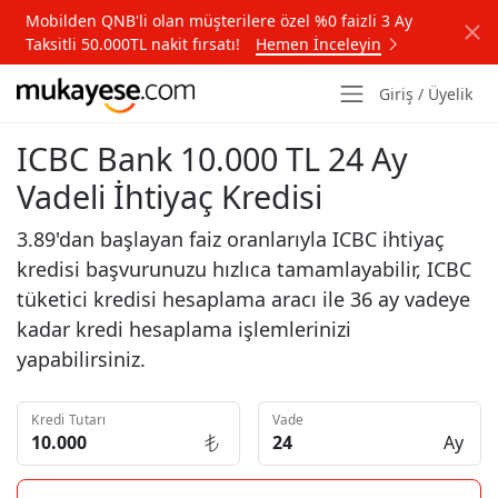
Mobilden QNB'li olan müşterilere özel %0 faizli 3 Ay
Taksitli 50.000TL nakit fırsatı!
Hemen İnceleyin
Giriş / Üyelik
ICBC Bank 10.000 TL 24 Ay
Vadeli İhtiyaç Kredisi
3.89'dan başlayan faiz oranlarıyla ICBC ihtiyaç
kredisi başvurunuzu hızlıca tamamlayabilir, ICBC
tüketici kredisi hesaplama aracı ile 36 ay vadeye
kadar kredi hesaplama işlemlerinizi
yapabilirsiniz.
Kredi Tutarı
Vade
Ay