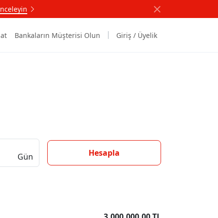
nceleyin
at
Bankaların Müşterisi Olun
Giriş / Üyelik
Hesapla
Gün
3.000.000,00 TL