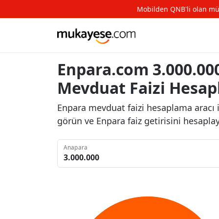
Mobilden QNB'li olan müşte
Enpara.com 3.000.000 
Mevduat Faizi Hesa
Enpara mevduat faizi hesaplama aracı i
görün ve Enpara faiz getirisini hesapla
Anapara