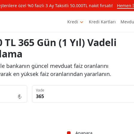
rilere özel %0 faizli 3 Ay Taksitli 50.000TL nakit fırsatı!
Hemen İ
Kredi
Kredi Kartları
Mevdu
TL 365 Gün (1 Yıl) Vadeli
plama
le bankanın güncel mevduat faiz oranlarını
yarak en yüksek faiz oranlarından yararlanın.
Vade
Anapara