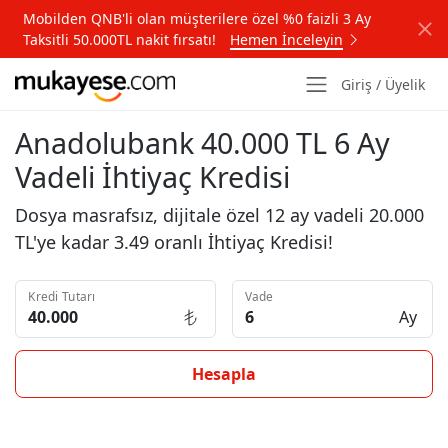
Mobilden QNB'li olan müşterilere özel %0 faizli 3 Ay
Taksitli 50.000TL nakit fırsatı!
Hemen İnceleyin
Giriş / Üyelik
Anadolubank 40.000 TL 6 Ay
Vadeli İhtiyaç Kredisi
Dosya masrafsız, dijitale özel 12 ay vadeli 20.000
TL'ye kadar 3.49 oranlı İhtiyaç Kredisi!
Kredi Tutarı
Vade
Ay
Hesapla