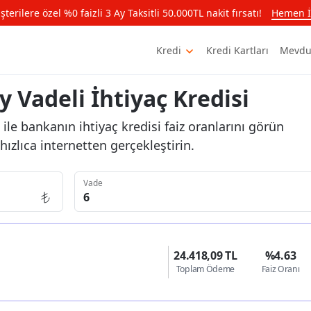
rilere özel %0 faizli 3 Ay Taksitli 50.000TL nakit fırsatı!
Hemen İ
Kredi
Kredi Kartları
Mevdu
 Vadeli İhtiyaç Kredisi
ile bankanın ihtiyaç kredisi faiz oranlarını görün
ızlıca internetten gerçekleştirin.
Vade
24.418,09 TL
%4.63
Toplam Ödeme
Faiz Oranı