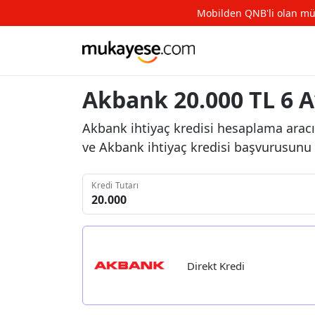
Mobilden QNB'li olan müşte
Akbank 20.000 TL 6 Ay
Akbank ihtiyaç kredisi hesaplama aracı 
ve Akbank ihtiyaç kredisi başvurusunu h
Kredi Tutarı
Direkt Kredi