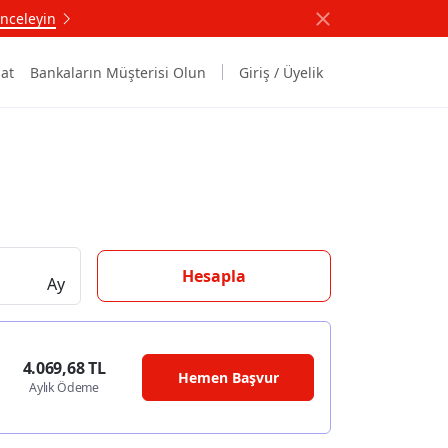
nceleyin
at
Bankaların Müşterisi Olun
Giriş / Üyelik
Hesapla
Ay
4.069,68 TL
Hemen Başvur
Aylık Ödeme