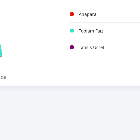
Anapara
Toplam Faiz
Tahsis Ücreti
nda