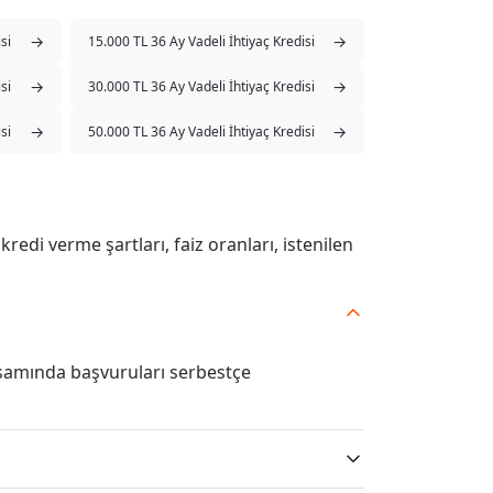
→
→
si
15.000 TL 36 Ay Vadeli İhtiyaç Kredisi
→
→
si
30.000 TL 36 Ay Vadeli İhtiyaç Kredisi
→
→
si
50.000 TL 36 Ay Vadeli İhtiyaç Kredisi
kredi verme şartları, faiz oranları, istenilen
samında başvuruları serbestçe