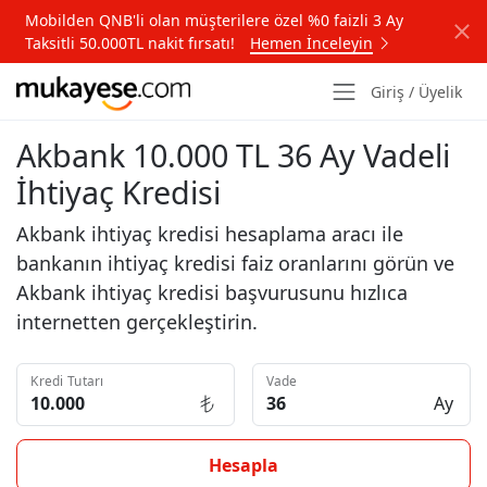
Mobilden QNB'li olan müşterilere özel %0 faizli 3 Ay
Taksitli 50.000TL nakit fırsatı!
Hemen İnceleyin
Giriş / Üyelik
Akbank 10.000 TL 36 Ay Vadeli
İhtiyaç Kredisi
Akbank ihtiyaç kredisi hesaplama aracı ile
bankanın ihtiyaç kredisi faiz oranlarını görün ve
Akbank ihtiyaç kredisi başvurusunu hızlıca
internetten gerçekleştirin.
Kredi Tutarı
Vade
Ay
Hesapla