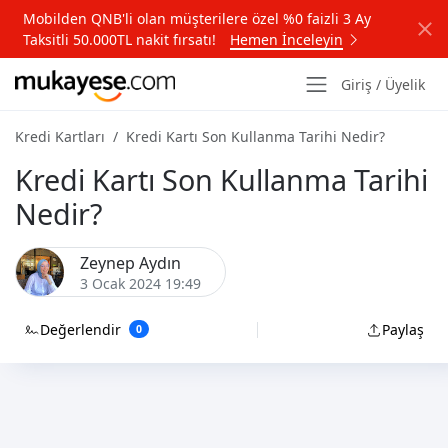
Mobilden QNB'li olan müşterilere özel %0 faizli 3 Ay
Taksitli 50.000TL nakit fırsatı!
Hemen İnceleyin
Giriş / Üyelik
Kredi Kartları
Kredi Kartı Son Kullanma Tarihi Nedir?
Kredi Kartı Son Kullanma Tarihi
Nedir?
Zeynep Aydın
3 Ocak 2024 19:49
Değerlendir
Paylaş
0