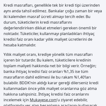
Kredi masrafları, genellikle tek bir kredi tipi üzerinden
aynı anda tahsil edilmez. Bankalar çoğu zaman bir veya
iki kalemden masraf ücreti almayı tercih eder. Bu
durum, tüketicilerin kredi masraflarını
değerlendirirken dikkat etmeleri gereken önemli bir
noktadır. Tüketiciler, kullanmayı planladıkları ihtiyaç
kredisi faiz oranı kadar yıllık maliyet ücretlerini de
hesaba katmalıdır.
Yıllık maliyet oranı, krediye yönelik tüm masrafları
içeren bir tutardır. Bu kalem, tüketicilere kredinin
toplam maliyeti hakkında net bir bilgi verir. Örneğin;
banka ihtiyaç kredisi faiz oranları %1,35 ise tüm
masrafların dahil edilmesi ile bu rakam %1,40’ları
bulabilir. BDDK’nin aldığı karar gereği dilerseniz kredi
kullanmadan önce yıllık maliyet oranlarına göz atma
hakkına sahipsiniz. İhtiyaç kredisi faiz oranlarını
incelemek için
Mukayese.com
’u ziyaret edebilir,
platformda yer alan hesaplama araçlarını kullanarak