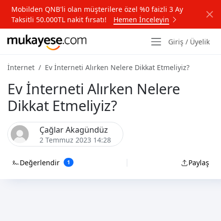
Mobilden QNB'li olan müşterilere özel %0 faizli 3 Ay
Taksitli 50.000TL nakit fırsatı!
Hemen İnceleyin
Giriş / Üyelik
İnternet
Ev İnterneti Alırken Nelere Dikkat Etmeliyiz?
Ev İnterneti Alırken Nelere
Dikkat Etmeliyiz?
Çağlar Akagündüz
2 Temmuz 2023 14:28
Değerlendir
Paylaş
1