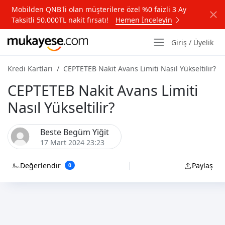
Mobilden QNB'li olan müşterilere özel %0 faizli 3 Ay
Taksitli 50.000TL nakit fırsatı!
Hemen İnceleyin
Giriş / Üyelik
Kredi Kartları
CEPTETEB Nakit Avans Limiti Nasıl Yükseltilir?
CEPTETEB Nakit Avans Limiti
Nasıl Yükseltilir?
Beste Begüm Yiğit
17 Mart 2024 23:23
Değerlendir
Paylaş
0