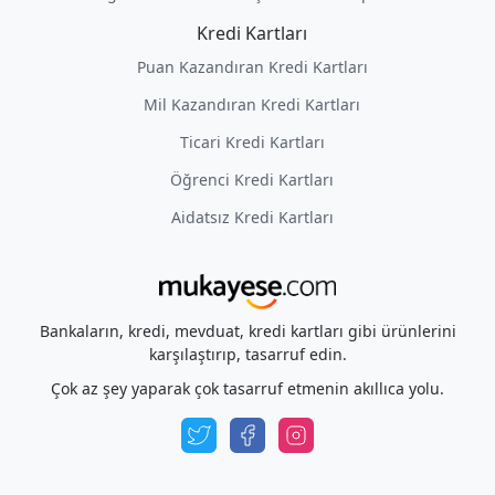
Kredi Kartları
Puan Kazandıran Kredi Kartları
Mil Kazandıran Kredi Kartları
Ticari Kredi Kartları
Öğrenci Kredi Kartları
Aidatsız Kredi Kartları
Bankaların, kredi, mevduat, kredi kartları gibi ürünlerini
karşılaştırıp, tasarruf edin.
Çok az şey yaparak çok tasarruf etmenin akıllıca yolu.