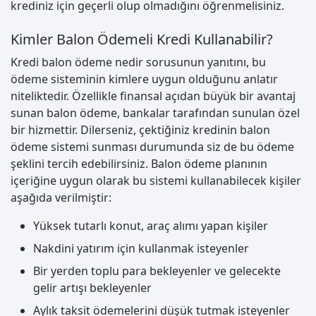
krediniz için geçerli olup olmadığını öğrenmelisiniz.
Kimler Balon Ödemeli Kredi Kullanabilir?
Kredi balon ödeme nedir sorusunun yanıtını, bu
ödeme sisteminin kimlere uygun olduğunu anlatır
niteliktedir. Özellikle finansal açıdan büyük bir avantaj
sunan balon ödeme, bankalar tarafından sunulan özel
bir hizmettir. Dilerseniz, çektiğiniz kredinin balon
ödeme sistemi sunması durumunda siz de bu ödeme
şeklini tercih edebilirsiniz. Balon ödeme planının
içeriğine uygun olarak bu sistemi kullanabilecek kişiler
aşağıda verilmiştir:
Yüksek tutarlı konut, araç alımı yapan kişiler
Nakdini yatırım için kullanmak isteyenler
Bir yerden toplu para bekleyenler ve gelecekte
gelir artışı bekleyenler
Aylık taksit ödemelerini düşük tutmak isteyenler