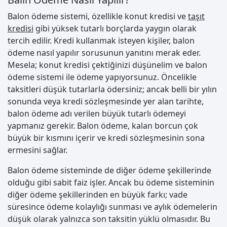
Balon ödeme sistemi, özellikle konut kredisi ve
taşıt
kredisi
gibi yüksek tutarlı borçlarda yaygın olarak
tercih edilir. Kredi kullanmak isteyen kişiler, balon
ödeme nasıl yapılır sorusunun yanıtını merak eder.
Mesela; konut kredisi çektiğinizi düşünelim ve balon
ödeme sistemi ile ödeme yapıyorsunuz. Öncelikle
taksitleri düşük tutarlarla ödersiniz; ancak belli bir yılın
sonunda veya kredi sözleşmesinde yer alan tarihte,
balon ödeme adı verilen büyük tutarlı ödemeyi
yapmanız gerekir. Balon ödeme, kalan borcun çok
büyük bir kısmını içerir ve kredi sözleşmesinin sona
ermesini sağlar.
Balon ödeme sisteminde de diğer ödeme şekillerinde
olduğu gibi sabit faiz işler. Ancak bu ödeme sisteminin
diğer ödeme şekillerinden en büyük farkı; vade
süresince ödeme kolaylığı sunması ve aylık ödemelerin
düşük olarak yalnızca son taksitin yüklü olmasıdır. Bu