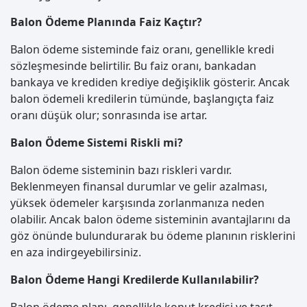
Balon Ödeme Planında Faiz Kaçtır?
Balon ödeme sisteminde faiz oranı, genellikle kredi
sözleşmesinde belirtilir. Bu faiz oranı, bankadan
bankaya ve krediden krediye değişiklik gösterir. Ancak
balon ödemeli kredilerin tümünde, başlangıçta faiz
oranı düşük olur; sonrasında ise artar.
Balon Ödeme Sistemi Riskli mi?
Balon ödeme sisteminin bazı riskleri vardır.
Beklenmeyen finansal durumlar ve gelir azalması,
yüksek ödemeler karşısında zorlanmanıza neden
olabilir. Ancak balon ödeme sisteminin avantajlarını da
göz önünde bulundurarak bu ödeme planının risklerini
en aza indirgeyebilirsiniz.
Balon Ödeme Hangi Kredilerde Kullanılabilir?