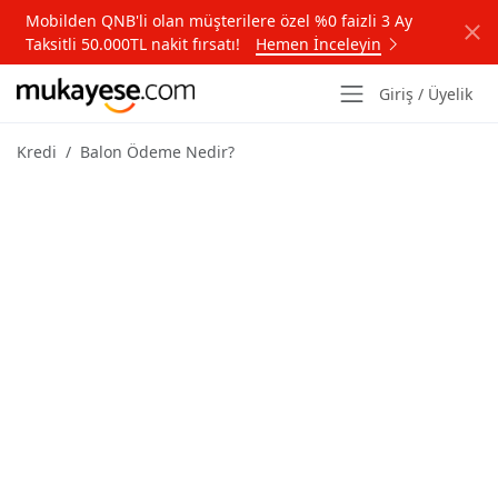
Mobilden QNB'li olan müşterilere özel %0 faizli 3 Ay
Taksitli 50.000TL nakit fırsatı!
Hemen İnceleyin
Giriş / Üyelik
Kredi
Balon Ödeme Nedir?