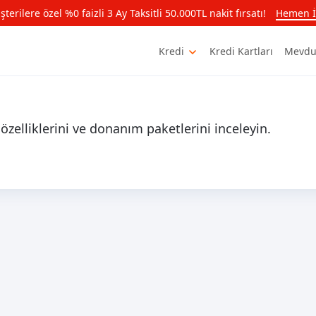
rilere özel %0 faizli 3 Ay Taksitli 50.000TL nakit fırsatı!
Hemen İ
Kredi
Kredi Kartları
Mevdu
 özelliklerini ve donanım paketlerini inceleyin.