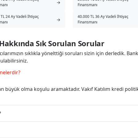
→
manı
Finansmanı
TL 24 Ay Vadeli İhtiyaç
40.000 TL 36 Ay Vadeli İhtiyaç
→
manı
Finansmanı
i Hakkında Sık Sorulan Sorular
ılarımızın sıklıkla yönelttiği soruları sizin için derledik. Ban
labilirsiniz.
 nelerdir?
n büyük olma koşulu aramaktadır. Vakıf Katılım kredi polit
?