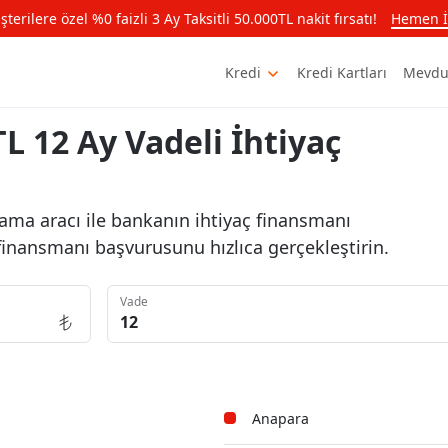
rilere özel %0 faizli 3 Ay Taksitli 50.000TL nakit fırsatı!
Hemen İ
Kredi
Kredi Kartları
Mevdu
TL 12 Ay Vadeli İhtiyaç
lama aracı ile bankanın ihtiyaç finansmanı
ç finansmanı başvurusunu hızlıca gerçekleştirin.
Vade
Anapara