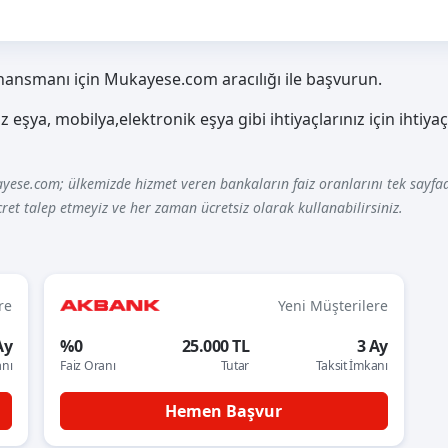
finansmanı için Mukayese.com aracılığı ile başvurun.
z eşya, mobilya,elektronik eşya gibi ihtiyaçlarınız için ihtiy
yese.com; ülkemizde hizmet veren bankaların faiz oranlarını tek sayfad
ret talep etmeyiz ve her zaman ücretsiz olarak kullanabilirsiniz.
re
Yeni Müşterilere
Ay
%0
25.000 TL
3 Ay
anı
Faiz Oranı
Tutar
Taksit İmkanı
Hemen Başvur