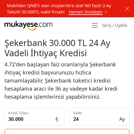
Mobilden QNB'li olan müşterilere özel %0 faizli 3 Ay
Taksitli 50.000TL nakit fırsatı!
Hemen İnceleyin
Giriş / Üyelik
Şekerbank 30.000 TL 24 Ay
Vadeli İhtiyaç Kredisi
4.72'den başlayan faiz oranlarıyla Şekerbank
ihtiyaç kredisi başvurunuzu hızlıca
tamamlayabilir, Şekerbank tüketici kredisi
hesaplama aracı ile 36 ay vadeye kadar kredi
hesaplama işlemlerinizi yapabilirsiniz.
Kredi Tutarı
Vade
Ay