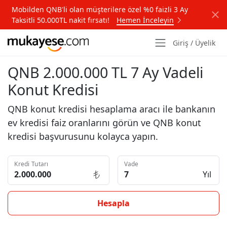
Mobilden QNB'li olan müşterilere özel %0 faizli 3 Ay
Taksitli 50.000TL nakit fırsatı!
Hemen İnceleyin
Giriş / Üyelik
QNB 2.000.000 TL 7 Ay Vadeli
Konut Kredisi
QNB konut kredisi hesaplama aracı ile bankanın
ev kredisi faiz oranlarını görün ve QNB konut
kredisi başvurusunu kolayca yapın.
Kredi Tutarı
Vade
Yıl
Hesapla