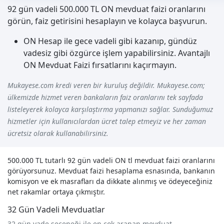
92 gün vadeli 500.000 TL ON mevduat faizi oranlarını
görün, faiz getirisini hesaplayın ve kolayca başvurun.
ON Hesap ile gece vadeli gibi kazanıp, gündüz
vadesiz gibi özgürce işlem yapabilirsiniz. Avantajlı
ON Mevduat Faizi fırsatlarını kaçırmayın.
Mukayese.com kredi veren bir kuruluş değildir. Mukayese.com;
ülkemizde hizmet veren bankaların faiz oranlarını tek sayfada
listeleyerek kolayca karşılaştırma yapmanızı sağlar. Sunduğumuz
hizmetler için kullanıcılardan ücret talep etmeyiz ve her zaman
ücretsiz olarak kullanabilirsiniz.
500.000 TL tutarlı 92 gün vadeli ON tl mevduat faizi oranlarını
görüyorsunuz. Mevduat faizi hesaplama esnasında, bankanın
komisyon ve ek masrafları da dikkate alınmış ve ödeyeceğiniz
net rakamlar ortaya çıkmıştır.
32 Gün Vadeli Mevduatlar
32 gün vade seçeneği ile en çok aranan mevduat